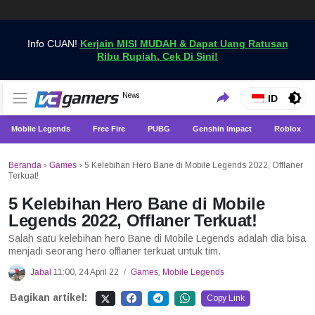
Info CUAN!
Kerjain MISI MUDAH & Dapat Uang Ratusan
Ribu Rupiah, Cek Di Sini!
Dapatkan Berita Games Terbaru Hanya di VCGamers
News
VCGamers News
ID
Mobile Legends
Free Fire
PUBG
Genshin Impact
Roblox
Beranda
›
Games
›
5 Kelebihan Hero Bane di Mobile Legends 2022, Offlaner
Terkuat!
5 Kelebihan Hero Bane di Mobile
Legends 2022, Offlaner Terkuat!
Salah satu kelebihan hero Bane di Mobile Legends adalah dia bisa
menjadi seorang hero offlaner terkuat untuk tim.
Jabal
11:00, 24 April 22
Games
,
Mobile Legends
/
Bagikan artikel:
Copy Link