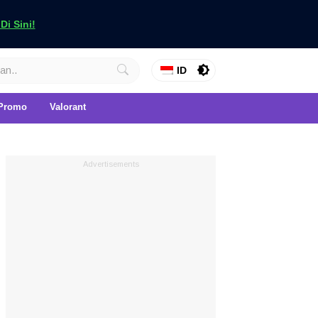
i Sini!
ID
Promo
Valorant
Advertisements