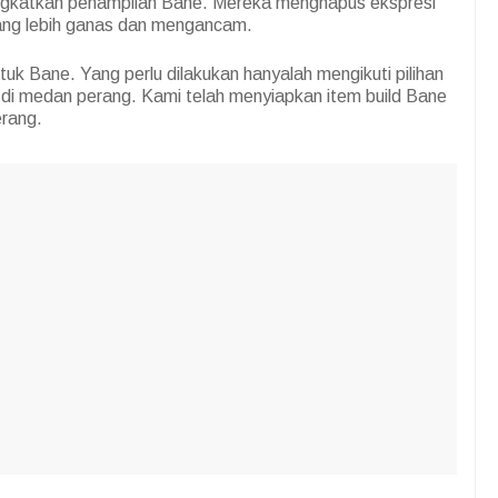
ngkatkan penampilan Bane. Mereka menghapus ekspresi
ang lebih ganas dan mengancam.
uk Bane. Yang perlu dilakukan hanyalah mengikuti pilihan
i medan perang. Kami telah menyiapkan item build Bane
erang.