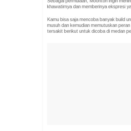
Sebagai permulaan, Moonton ingin meni
khawatirnya dan memberinya ekspresi y
Kamu bisa saja mencoba banyak build unt
musuh dan kemudian memutuskan peran d
tersakit berikut untuk dicoba di medan p