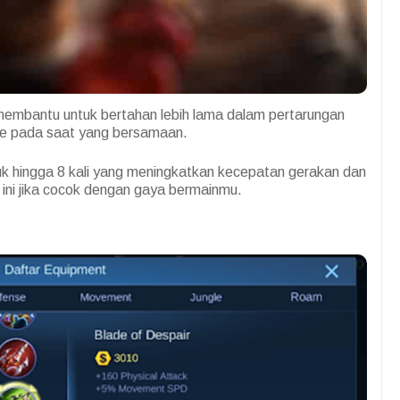
i membantu untuk bertahan lebih lama dalam pertarungan
ge pada saat yang bersamaan.
puk hingga 8 kali yang meningkatkan kecepatan gerakan dan
ini jika cocok dengan gaya bermainmu.