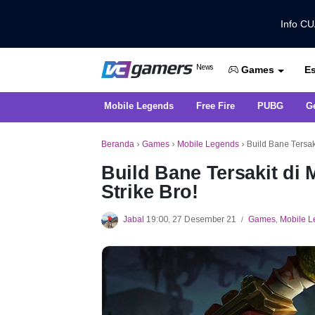
Info C
Dapatkan Berita Games Terbaru Ha
News
Es
VCGamers News
Games
Mobile Legends
Free Fire
PUBG
G
Beranda
›
Games
›
Mobile Legends
›
Build Bane Tersak
Build Bane Tersakit di
Strike Bro!
Jabal
19:00, 27 Desember 21
Games
,
Mobile 
/