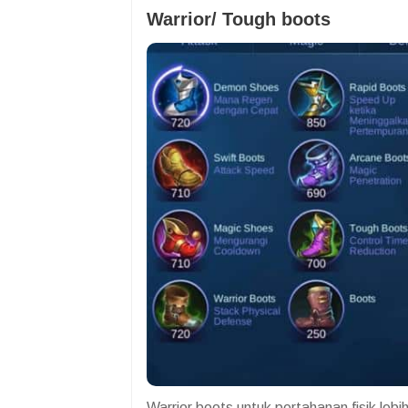
Warrior/ Tough boots
Warrior boots untuk pertahanan fisik le