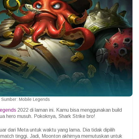
 Sumber: Mobile Legends
Legends
2022 di laman ini. Kamu bisa menggunakan build
mua hero musuh. Pokoknya, Shark Strike bro!
ar dari Meta untuk waktu yang lama. Dia tidak dipilih
 match tinggi. Jadi, Moonton akhirnya memutuskan untuk