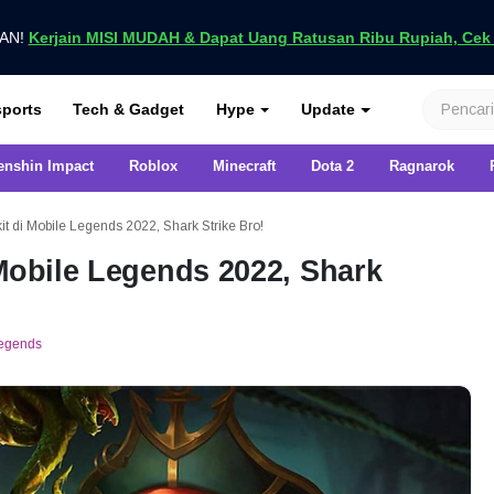
UAN!
Kerjain MISI MUDAH & Dapat Uang Ratusan Ribu Rupiah, Cek D
nya di VCGamers
ports
Tech & Gadget
Hype
Update
enshin Impact
Roblox
Minecraft
Dota 2
Ragnarok
it di Mobile Legends 2022, Shark Strike Bro!
 Mobile Legends 2022, Shark
Legends