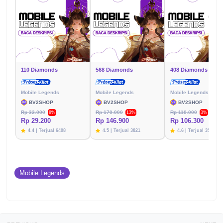
110 Diamonds
568 Diamonds
408 Diamonds
Mobile Legends
Mobile Legends
Mobile Legends
BV2SHOP
BV2SHOP
BV2SHOP
Rp 32.000
Rp 170.000
Rp 110.000
8%
13%
3%
Rp 29.200
Rp 146.900
Rp 106.300
4.4 | Terjual 6408
4.5 | Terjual 3821
4.6 | Terjual 3576
Mobile Legends