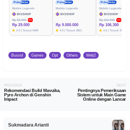
Mobile Legends
Mobile Legends
Mobile Legends
BV2SHOP
BV2SHOP
BV2SHOP
Rp 32.000
Rp 110.000
9%
3%
Rp 29.000
Rp 9.000.000
Rp 106.300
4.3 | Terjual 6489
4.5 | Terjual 3821
4.6 | Terjual 3576
Bussid
Games
Opt
Others
Web2
PREVIOUS
NEXT
Rekomendasi Build Mavuika,
Pentingnya Pemeriksaan
Pyro Archon di Genshin
Sistem untuk Main Game
Impact
Online dengan Lancar
Sukmadara Arianti