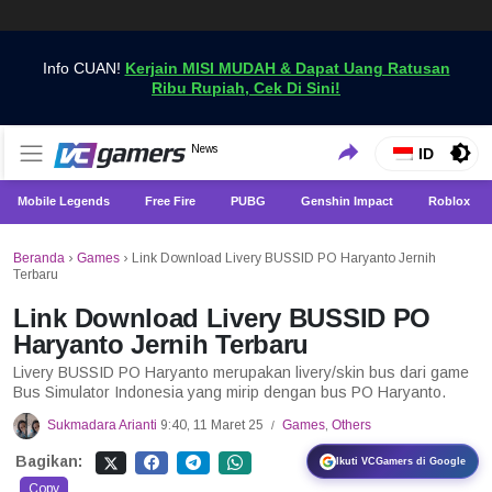
Info CUAN!
Kerjain MISI MUDAH & Dapat Uang Ratusan
Ribu Rupiah, Cek Di Sini!
Dapatkan Berita Games Terbaru Hanya di VCGamers
News
VCGamers News
ID
Mobile Legends
Free Fire
PUBG
Genshin Impact
Roblox
Beranda
›
Games
›
Link Download Livery BUSSID PO Haryanto Jernih
Terbaru
Link Download Livery BUSSID PO
Haryanto Jernih Terbaru
Livery BUSSID PO Haryanto merupakan livery/skin bus dari game
Bus Simulator Indonesia yang mirip dengan bus PO Haryanto.
Sukmadara Arianti
9:40, 11 Maret 25
Games
,
Others
/
Bagikan:
Ikuti VCGamers di Google
Copy