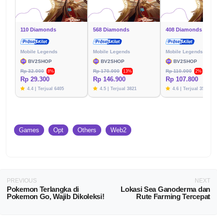
110 Diamonds
568 Diamonds
408 Diamonds
Mobile Legends
Mobile Legends
Mobile Legends
BV2SHOP
BV2SHOP
BV2SHOP
Rp 32.000
Rp 170.000
Rp 110.000
8%
13%
2%
Rp 29.300
Rp 146.900
Rp 107.800
4.4 | Terjual 6405
4.5 | Terjual 3821
4.6 | Terjual 3576
Games
Opt
Others
Web2
PREVIOUS
NEXT
Pokemon Terlangka di
Lokasi Sea Ganoderma dan
Pokemon Go, Wajib Dikoleksi!
Rute Farming Tercepat