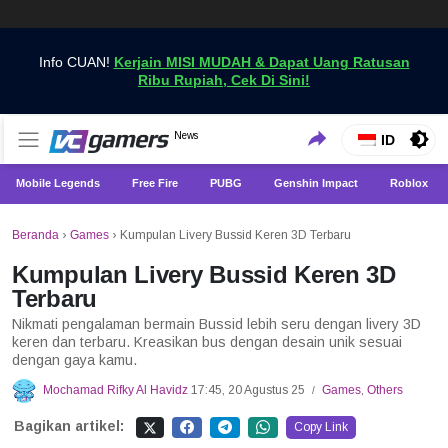
Info CUAN!
Kerjain MISI MUDAH & Dapat Uang Ratusan
Ribu Rupiah, Cek Di Sini!
Dapatkan Berita Games Terbaru Hanya di VCGamers
News
VCGamers News
ID
Mobile Legends
Free Fire
PUBG
Genshin Impact
Roblox
Beranda
›
Games
›
Kumpulan Livery Bussid Keren 3D Terbaru
Kumpulan Livery Bussid Keren 3D
Terbaru
Nikmati pengalaman bermain Bussid lebih seru dengan livery 3D
keren dan terbaru. Kreasikan bus dengan desain unik sesuai
dengan gaya kamu.
Mochamad Rifky Al Havidz
17:45, 20 Agustus 25
Games
,
Others
/
Bagikan artikel:
Copy Link