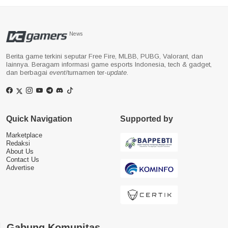
News
Berita game terkini seputar Free Fire, MLBB, PUBG, Valorant, dan
lainnya. Beragam informasi game esports Indonesia, tech & gadget,
dan berbagai
event
/turnamen ter-
update
.
Quick Navigation
Supported by
Marketplace
Redaksi
About Us
Contact Us
Advertise
Gabung Komunitas