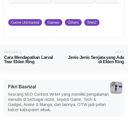
Game Uncharted
Games
Others
Web2
PREVIOUS
NEXT
Cara Mendapatkan Larval
Jenis-Jenis Senjata yang Ada
Tear Elden Ring
di Elden Ring
Fikri Basrizal
Seorang SEO Content Writer yang memiliki pengalaman
menulis di berbagai niche, seperti Game, Tech &
Gadget, Anime & Manga, dan lainnya. OTW jadi pelari
kalcer kabupaten wkwk.