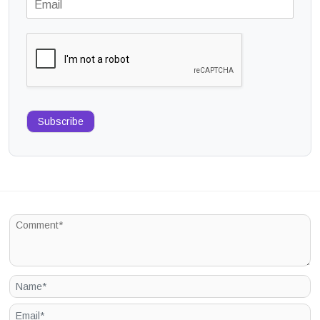
Subscribe