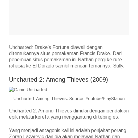
Uncharted: Drake’s Fortune diawali dengan
ditemukannya situs pemakaman Francis Drake. Dari
penemuan situs pemakaman ini Nathan pergi ke rute
rahasia ke El Dorado sambil mencari temannya, Sully.
Uncharted 2: Among Thieves (2009)
Uncharted: Among Thieves. Source: Youtube/PlayStation
Uncharted 2: Among Thieves dimulai dengan pendakian
epik melalui kereta yang menggantung di tebing es.
Yang menjadi antagonis kali ini adalah penjahat perang
Zoran Lazarevic dan dia akan melawan Nathan dan