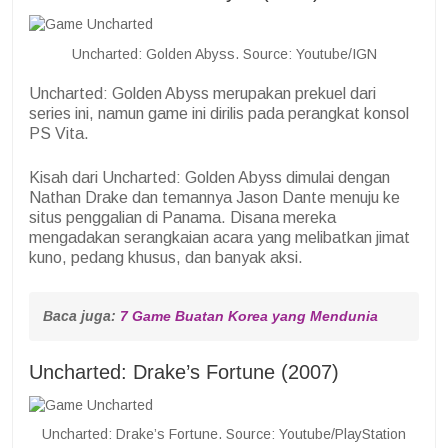
Uncharted: Golden Abyss. Source: Youtube/IGN
Uncharted: Golden Abyss merupakan prekuel dari
series ini, namun game ini dirilis pada perangkat konsol
PS Vita.
Kisah dari Uncharted: Golden Abyss dimulai dengan
Nathan Drake dan temannya Jason Dante menuju ke
situs penggalian di Panama. Disana mereka
mengadakan serangkaian acara yang melibatkan jimat
kuno, pedang khusus, dan banyak aksi.
Baca juga: 
7 Game Buatan Korea yang Mendunia
Uncharted: Drake’s Fortune (2007)
Uncharted: Drake’s Fortune. Source: Youtube/PlayStation