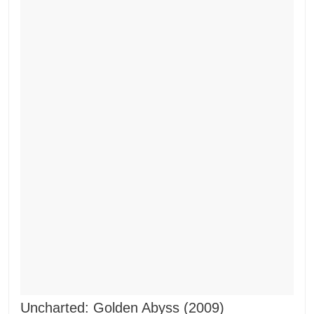
Uncharted: Golden Abyss (2009)