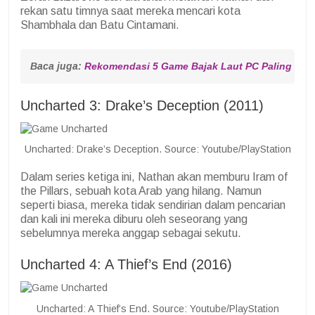
rekan satu timnya saat mereka mencari kota
Shambhala dan Batu Cintamani.
Baca juga: 
Rekomendasi 5 Game Bajak Laut PC Paling Seru
Uncharted 3: Drake’s Deception (2011)
Uncharted: Drake’s Deception. Source: Youtube/PlayStation
Dalam series ketiga ini, Nathan akan memburu Iram of
the Pillars, sebuah kota Arab yang hilang. Namun
seperti biasa, mereka tidak sendirian dalam pencarian
dan kali ini mereka diburu oleh seseorang yang
sebelumnya mereka anggap sebagai sekutu.
Uncharted 4: A Thief’s End (2016)
Uncharted: A Thief’s End. Source: Youtube/PlayStation