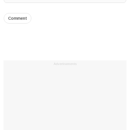
Advertisements