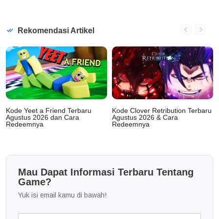
Rekomendasi Artikel
Kode Yeet a Friend Terbaru
Kode Clover Retribution Terbaru
Agustus 2026 dan Cara
Agustus 2026 & Cara
Redeemnya
Redeemnya
Mau Dapat Informasi Terbaru Tentang
Game?
Yuk isi email kamu di bawah!