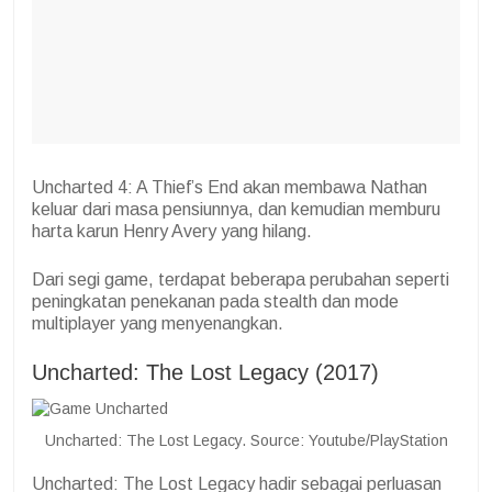
Uncharted 4: A Thief’s End akan membawa Nathan
keluar dari masa pensiunnya, dan kemudian memburu
harta karun Henry Avery yang hilang.
Dari segi game, terdapat beberapa perubahan seperti
peningkatan penekanan pada stealth dan mode
multiplayer yang menyenangkan.
Uncharted: The Lost Legacy (2017)
Uncharted: The Lost Legacy. Source: Youtube/PlayStation
Uncharted: The Lost Legacy hadir sebagai perluasan