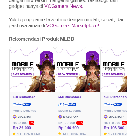
dengan info terkini mengenai games, teknologi, dan
gadget hanya di
VCGamers News.
Yuk top up game favoritmu dengan mudah, cepat, dan
pastinya aman di
VCGamers Marketplace!
Rekomendasi Produk MLBB
110 Diamonds
568 Diamonds
408 Diamonds
Mobile Legends
Mobile Legends
Mobile Legends
BV2SHOP
BV2SHOP
BV2SHOP
Rp 32.000
Rp 170.000
Rp 110.000
9%
13%
3%
Rp 29.000
Rp 146.900
Rp 106.300
4.4 | Terjual 6429
4.5 | Terjual 3821
4.6 | Terjual 3576