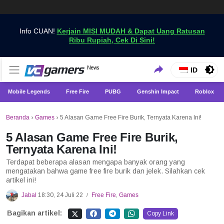
Info CUAN!
Kerjain MISI MUDAH & Dapat Uang Ratusan
Ribu Rupiah, Cek Di Sini!
Dapatkan Berita Games Terbaru Hanya di VCGamers
News
VCGamers News
ID
Mobile Legends
Free Fire
PUBG
Genshin Impact
Roblox
Beranda
›
Games
›
5 Alasan Game Free Fire Burik, Ternyata Karena Ini!
5 Alasan Game Free Fire Burik,
Ternyata Karena Ini!
Terdapat beberapa alasan mengapa banyak orang yang
mengatakan bahwa game free fire burik dan jelek. Silahkan cek
artikel ini!
Jabal
18:30, 24 Juli 22
Free Fire
,
Games
/
Bagikan artikel:
Copy Link