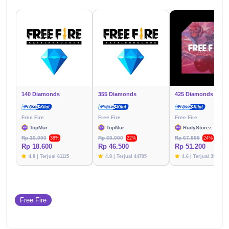
140 Diamonds
355 Diamonds
425 Diamonds
Free Fire
Free Fire
Free Fire
TopMur
TopMur
RudyStorez
Rp 30.000
Rp 60.000
Rp 67.999
38%
22%
24%
Rp 18.600
Rp 46.500
Rp 51.200
4.8 | Terjual 61115
4.8 | Terjual 44705
4.6 | Terjual 39783
Free Fire