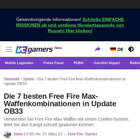
Gewinnbringende Informationen!
Schließe EINFACHE
MISSIONEN ab und verdiene Hunderttausende von
Rupiah! Hier klicken!
Holen Sie sich die neuesten Spielnachrichten nur bei
News
VCGamers-Neuigkeiten
DE
VCGamers
Mobile Legenden
Freies Feuer
PUBG
Genshin Impact
Roblo
Startseite
›
Spiele
›
Die 7 besten Free Fire Max-Waffenkombinationen in
Update OB33
Die 7 besten Free Fire Max-
Waffenkombinationen in Update
OB33
Verwenden Sie Free Fire Max-Waffen mit einem Combo-System.
Weil Sie den Kampf schnell gewinnen können.
Jabal
13:00 Uhr, 23. März 22
Free Fire
,
Games
/