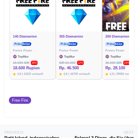
140 Diamanten
355 Diamanten
200 Diamanten (+10
Freies Feuer
Freies Feuer
Freies Feuer
TopMur
TopMur
TopMur
30.000 IDR
IDR 60.000
35.000 IDR
38%
22%
19%
18.600 Rupien
Rp. 46.500
Rp. 28.100
4,8 | 61115 verkauft
4,8 | 44705 verkauft
4,8 | 39582 verkauft
Free Fire
PREVIOUS
NEXT
Petit Island, indonesisches
Folgen! 3 Dinge, die Sie über