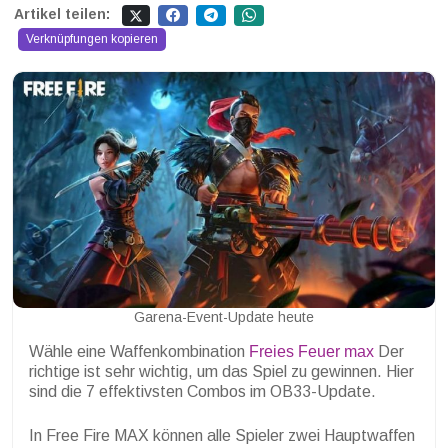
Artikel teilen:
Verknüpfungen kopieren
Garena-Event-Update heute
Wähle eine Waffenkombination
Freies Feuer max
Der
richtige ist sehr wichtig, um das Spiel zu gewinnen. Hier
sind die 7 effektivsten Combos im OB33-Update.
In Free Fire MAX können alle Spieler zwei Hauptwaffen