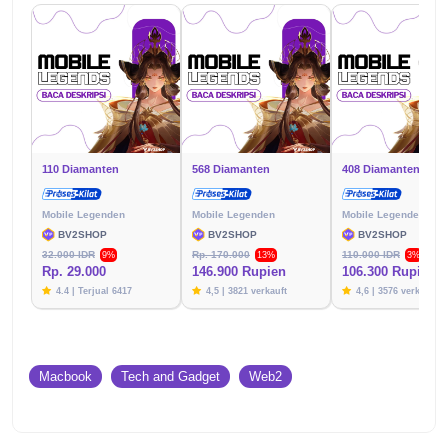
110 Diamanten
568 Diamanten
408 Diamanten
Mobile Legenden
Mobile Legenden
Mobile Legenden
BV2SHOP
BV2SHOP
BV2SHOP
32.000 IDR
Rp. 170.000
110.000 IDR
9%
13%
3%
Rp. 29.000
146.900 Rupien
106.300 Rupien
4.4 | Terjual 6417
4,5 | 3821 verkauft
4,6 | 3576 verkauft
Macbook
Tech and Gadget
Web2