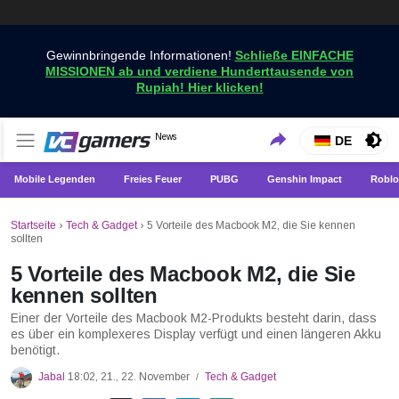
Gewinnbringende Informationen!
Schließe EINFACHE
MISSIONEN ab und verdiene Hunderttausende von
Rupiah! Hier klicken!
Holen Sie sich die neuesten Spielnachrichten nur bei
News
VCGamers-Neuigkeiten
DE
VCGamers
Mobile Legenden
Freies Feuer
PUBG
Genshin Impact
Roblo
Startseite
›
Tech & Gadget
›
5 Vorteile des Macbook M2, die Sie kennen
sollten
5 Vorteile des Macbook M2, die Sie
kennen sollten
Einer der Vorteile des Macbook M2-Produkts besteht darin, dass
es über ein komplexeres Display verfügt und einen längeren Akku
benötigt.
Jabal
18:02, 21., 22. November
Tech & Gadget
/