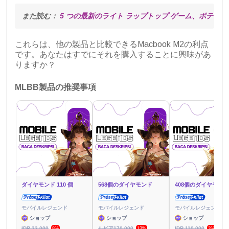
また読む： 
5 つの最新のライト ラップトップ ゲーム、ポテトの
これらは、他の製品と比較できるMacbook M2の利点
です。あなたはすでにそれを購入することに興味があ
りますか？
MLBB製品の推奨事項
ダイヤモンド 110 個
568個のダイヤモンド
408個のダイヤモンド
モバイルレジェンド
モバイルレジェンド
モバイルレジェンド
ショップ
ショップ
ショップ
IDR 32,000
ルピア170,000
IDR 110,000
8%
13%
3%