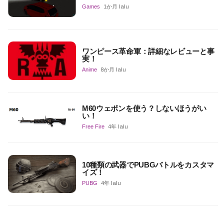
Games
1か月 lalu
ワンピース革命軍：詳細なレビューと事
実！
Anime
8か月 lalu
M60ウェポンを使う？しないほうがい
い！
Free Fire
4年 lalu
10種類の武器でPUBGバトルをカスタマ
イズ！
PUBG
4年 lalu