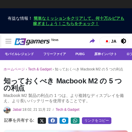
有益な情報！
簡単なミッションをクリアして、何十万ルピアも
稼ぎましょう！こちらをチェック！
VCGamersだけで最新のゲームニュースを入手
News
VCGamers ニュース
JA
モバイルレジェンド
フリーファイア
PUBG
原神インパクト
ロ
ホームページ
›
Tech & Gadget
›
知っておくべき Macbook M2 の 5 つの利点
知っておくべき Macbook M2 の 5 つ
の利点
Macbook M2 製品の利点の 1 つは、より複雑なディスプレイを備
え、より長いバッテリーを使用することです。
Jabal
18:02, 21 11月 22
Tech & Gadget
/
記事を共有する:
リンクをコピー