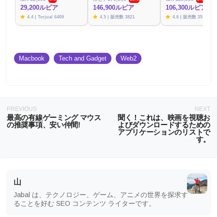
29,200ルピア
146,900ルピア
106,300ルピア
4.4 | Terjual 6409
4.5 | 販売数 3821
4.6 | 販売数 3576
Macbook
Tech and Gadget
Web2
PREVIOUS
NEXT
最高の有線ゲーミング マウス
聞く！これは、映画を視聴お
の推奨事項、安い仲間!
よびダウンロードするための
アプリケーションのリストで
す。
山
Jabal は、テクノロジー、ゲーム、アニメの世界を探求す
ることを好む SEO コンテンツ ライターです。