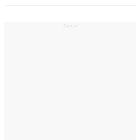
Anzeige