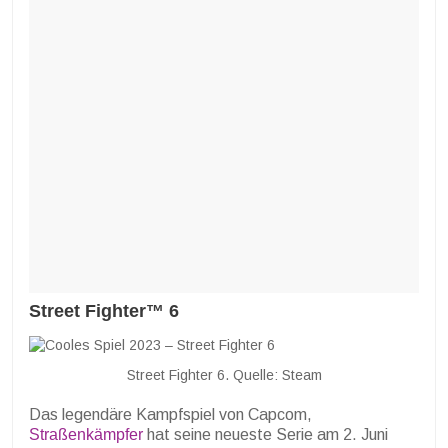
Street Fighter™ 6
Street Fighter 6. Quelle: Steam
Das legendäre Kampfspiel von Capcom,
Straßenkämpfer
hat seine neueste Serie am 2. Juni