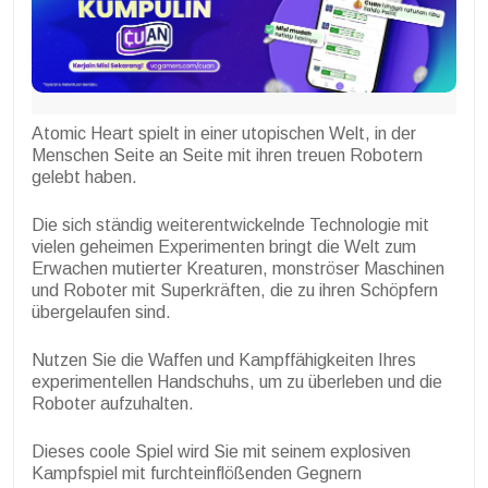
Atomic Heart spielt in einer utopischen Welt, in der
Menschen Seite an Seite mit ihren treuen Robotern
gelebt haben.
Die sich ständig weiterentwickelnde Technologie mit
vielen geheimen Experimenten bringt die Welt zum
Erwachen mutierter Kreaturen, monströser Maschinen
und Roboter mit Superkräften, die zu ihren Schöpfern
übergelaufen sind.
Nutzen Sie die Waffen und Kampffähigkeiten Ihres
experimentellen Handschuhs, um zu überleben und die
Roboter aufzuhalten.
Dieses coole Spiel wird Sie mit seinem explosiven
Kampfspiel mit furchteinflößenden Gegnern