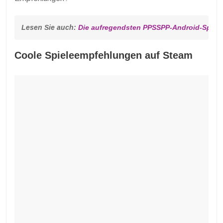
Lesen Sie auch: 
Die aufregendsten PPSSPP-Android-Spiel
Coole Spieleempfehlungen auf Steam