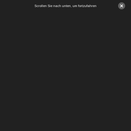
×
Scrollen Sie nach unten, um fortzufahren