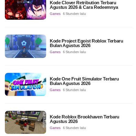
Kode Clover Retribution Terbaru
Agustus 2026 & Cara Redeemnya
Games
6 Stunden lalu
Kode Project Egoist Roblox Terbaru
Bulan Agustus 2026
Games
6 Stunden lalu
Kode One Fruit Simulator Terbaru
Bulan Agustus 2026
Games
6 Stunden lalu
Kode Roblox Brookhaven Terbaru
Agustus 2026
Games
6 Stunden lalu