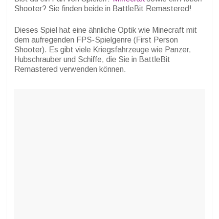
Shooter? Sie finden beide in BattleBit Remastered!
Dieses Spiel hat eine ähnliche Optik wie Minecraft mit
dem aufregenden FPS-Spielgenre (First Person
Shooter). Es gibt viele Kriegsfahrzeuge wie Panzer,
Hubschrauber und Schiffe, die Sie in BattleBit
Remastered verwenden können.