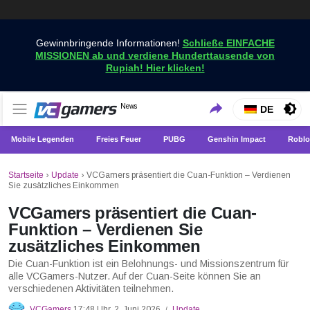
Gewinnbringende Informationen!
Schließe EINFACHE
MISSIONEN ab und verdiene Hunderttausende von
Rupiah! Hier klicken!
Holen Sie sich die neuesten Spielnachrichten nur bei
News
VCGamers-Neuigkeiten
DE
VCGamers
Mobile Legenden
Freies Feuer
PUBG
Genshin Impact
Roblo
Startseite
›
Update
›
VCGamers präsentiert die Cuan-Funktion – Verdienen
Sie zusätzliches Einkommen
VCGamers präsentiert die Cuan-
Funktion – Verdienen Sie
zusätzliches Einkommen
Die Cuan-Funktion ist ein Belohnungs- und Missionszentrum für
alle VCGamers-Nutzer. Auf der Cuan-Seite können Sie an
verschiedenen Aktivitäten teilnehmen.
VCGamers
17:48 Uhr, 2. Juni 2026
Update
/