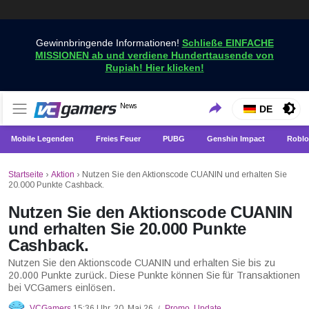
Gewinnbringende Informationen!
Schließe EINFACHE
MISSIONEN ab und verdiene Hunderttausende von
Rupiah! Hier klicken!
Holen Sie sich die neuesten Spielnachrichten nur bei
News
VCGamers-Neuigkeiten
DE
VCGamers
Mobile Legenden
Freies Feuer
PUBG
Genshin Impact
Roblo
Startseite
›
Aktion
›
Nutzen Sie den Aktionscode CUANIN und erhalten Sie
20.000 Punkte Cashback.
Nutzen Sie den Aktionscode CUANIN
und erhalten Sie 20.000 Punkte
Cashback.
Nutzen Sie den Aktionscode CUANIN und erhalten Sie bis zu
20.000 Punkte zurück. Diese Punkte können Sie für Transaktionen
bei VCGamers einlösen.
VCGamers
15:36 Uhr, 20. Mai 26
Promo
,
Update
/