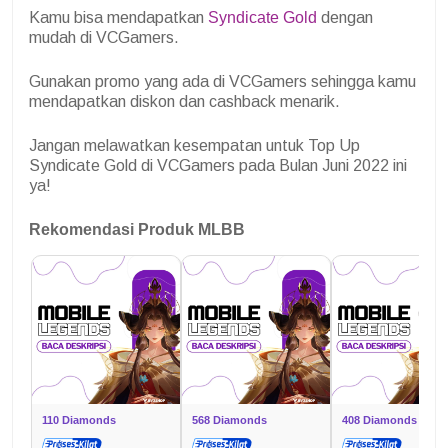
Kamu bisa mendapatkan
Syndicate Gold
dengan
mudah di VCGamers.
Gunakan promo yang ada di VCGamers sehingga kamu
mendapatkan diskon dan cashback menarik.
Jangan melawatkan kesempatan untuk Top Up
Syndicate Gold di VCGamers pada Bulan Juni 2022 ini
ya!
Rekomendasi Produk MLBB
110 Diamonds
568 Diamonds
408 Diamonds