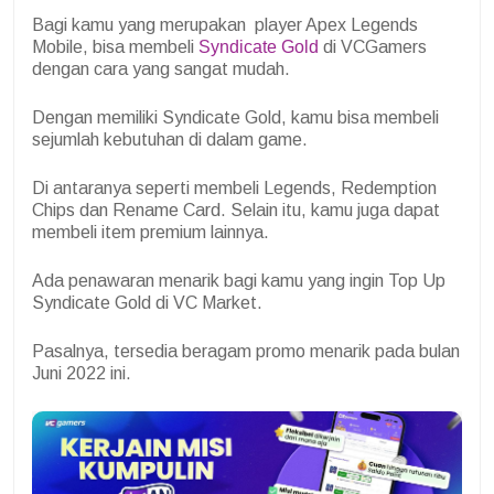
Bagi kamu yang merupakan player Apex Legends
Mobile, bisa membeli
Syndicate Gold
di VCGamers
dengan cara yang sangat mudah.
Dengan memiliki Syndicate Gold, kamu bisa membeli
sejumlah kebutuhan di dalam game.
Di antaranya seperti membeli Legends, Redemption
Chips dan Rename Card. Selain itu, kamu juga dapat
membeli item premium lainnya.
Ada penawaran menarik bagi kamu yang ingin Top Up
Syndicate Gold di VC Market.
Pasalnya, tersedia beragam promo menarik pada bulan
Juni 2022 ini.