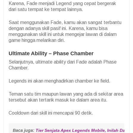
Karena, Fade menjadi Legend yang cepat bergerak
dari satu tempat ke tempat lainnya.
Saat menggunakan Fade, kamu akan sangat terbantu
dengan adanya skill pasif ini. Karena, kamu bisa
menggunakan skill ini untuk mengejar lawan di dalam
game hingga melarikan diri.
Ultimate Ability – Phase Chamber
Selanjutnya, ultimate ability dari Fade adalah Phase
Chamber.
Legends ini akan menghadirkan chamber ke field.
Teman satu tim maupun lawan yang ada di sekitar area
tersebut akan tertarik masuk ke dalam area itu.
Cooldown dari skill ini mencapai 90 detik.
Baca juga: 
Tier Senjata Apex Legends Mobile, Inilah Dafta