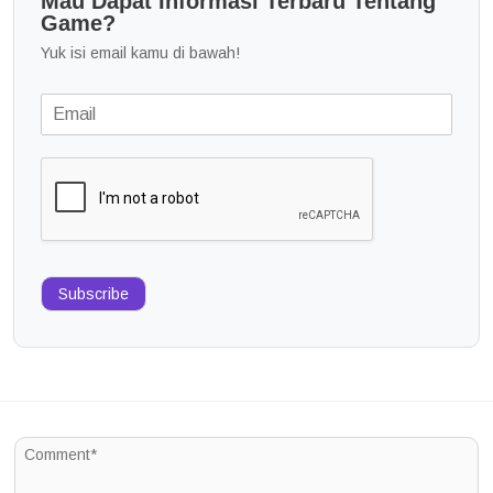
Mau Dapat Informasi Terbaru Tentang
Game?
Yuk isi email kamu di bawah!
Subscribe