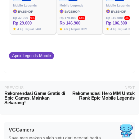
Mobile Legends
Mobile Legends
Mobile Legends
BV2SHOP
BV2SHOP
BV2SHOP
Rp 32.000
Rp 170.000
Rp 110.000
9%
13%
3%
Rp 29.000
Rp 146.900
Rp 106.300
4.4 | Terjual 6448
4.5 | Terjual 3821
4.6 | Terjual 3576
Apex Legends Mobile
PREVIOUS
NEXT
Rekomendasi Game Gratis di
Rekomendasi Hero MM Untuk
Epic Games, Mainkan
Rank Epic Mobile Legends
Sekarang!
VCGamers
Saya merupakan salah satu dari pencari berita