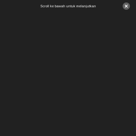
×
Scroll ke bawah untuk melanjutkan