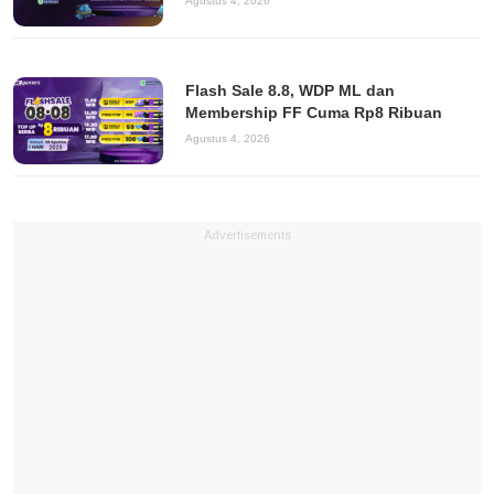
Agustus 4, 2026
Flash Sale 8.8, WDP ML dan
Membership FF Cuma Rp8 Ribuan
Agustus 4, 2026
Advertisements