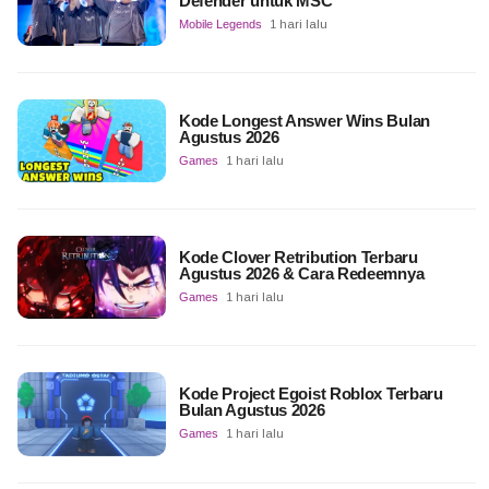
Defender untuk MSC
Mobile Legends
1 hari lalu
Kode Longest Answer Wins Bulan
Agustus 2026
Games
1 hari lalu
Kode Clover Retribution Terbaru
Agustus 2026 & Cara Redeemnya
Games
1 hari lalu
Kode Project Egoist Roblox Terbaru
Bulan Agustus 2026
Games
1 hari lalu