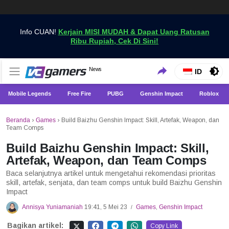
Info CUAN!
Kerjain MISI MUDAH & Dapat Uang Ratusan
Ribu Rupiah, Cek Di Sini!
Dapatkan Berita Games Terbaru Hanya di VCGamers
News
VCGamers News
ID
Mobile Legends
Free Fire
PUBG
Genshin Impact
Roblox
Beranda
›
Games
›
Build Baizhu Genshin Impact: Skill, Artefak, Weapon, dan
Team Comps
Build Baizhu Genshin Impact: Skill,
Artefak, Weapon, dan Team Comps
Baca selanjutnya artikel untuk mengetahui rekomendasi prioritas
skill, artefak, senjata, dan team comps untuk build Baizhu Genshin
Impact
Annisya Yuniamaniah
19:41, 5 Mei 23
Games
,
Genshin Impact
/
Bagikan artikel:
Copy Link