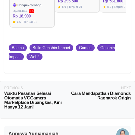
Rp 293.500
Rp 561.800
Donquixoteshop
5.0 | Terjual 79
5.0 | Terjual 75
Rp 20.000
5%
Rp 18.900
4.6 | Terjual 91
Baizhu
Build Genshin Impact
Games
Genshin
Impact
Web2
PREVIOUS
NEXT
Waktu Pesanan Selesai
Cara Mendapatkan Diamonds
Otomatis VCGamers
Ragnarok Origin
Marketplace Dipangkas, Kini
Hanya 12 Jam!
Annisya Yuniamaniah