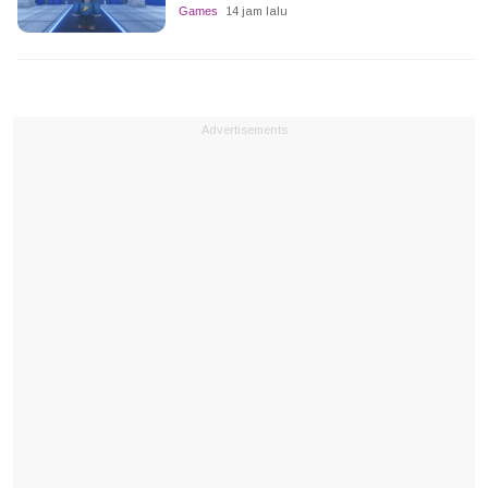
Games
14 jam lalu
Advertisements