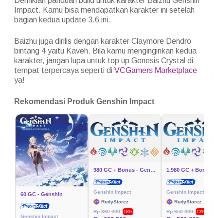
Demikian panduan build untuk karakter Baizhu Genshin
Impact. Kamu bisa mendapatkan karakter ini setelah
bagian kedua update 3.6 ini.
Baizhu juga dirilis dengan karakter Claymore Dendro
bintang 4 yaitu Kaveh. Bila kamu menginginkan kedua
karakter, jangan lupa untuk top up Genesis Crystal di
tempat terpercaya seperti di
VCGamers Marketplace
ya!
Rekomendasi Produk Genshin Impact
980 GC + Bonus - Genshin
Genshin Impact
Genshin Impact
60 GC - Genshin
RudyStorez
RudyStorez
Rp 360.000
Rp 650.000
18%
13%
Genshin Impact