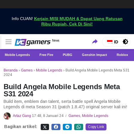
Info CUAN!
Kerjain MISI MUDAH & Dapat Uang Ratusan
Ribu Rupiah, Cek Di Sini!
Dapatkan Berita Games Terbaru Hanya di VCGamers
News
VCGamers News
ID
Mobile Legends
Free Fire
PUBG
Genshin Impact
Roblox
Beranda
›
Games
›
Mobile Legends
›
Build Angela Mobile Legends Meta S31
2024
Build Angela Mobile Legends Meta
S31 2024
Build item, emblem dan talent, serta battle spell Angela Mobile
Legends di meta Season 31 (patch 1.8.47) original server kali ini!
Artaz Gang
17:48, 8 Januari 24
Games
,
Mobile Legends
/
Bagikan artikel:
Copy Link