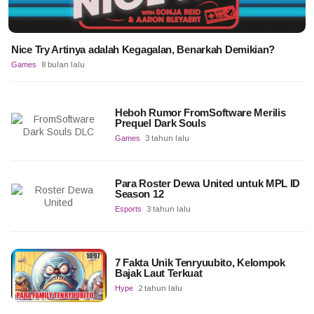
Nice Try Artinya adalah Kegagalan, Benarkah Demikian?
Games
8 bulan lalu
Heboh Rumor FromSoftware Merilis
Prequel Dark Souls
Games
3 tahun lalu
Para Roster Dewa United untuk MPL ID
Season 12
Esports
3 tahun lalu
7 Fakta Unik Tenryuubito, Kelompok
Bajak Laut Terkuat
Hype
2 tahun lalu