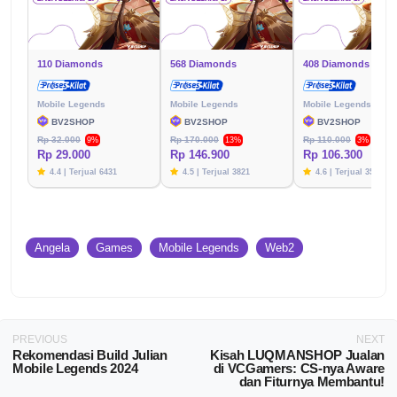
110 Diamonds
568 Diamonds
408 Diamonds
Mobile Legends
Mobile Legends
Mobile Legends
BV2SHOP
BV2SHOP
BV2SHOP
Rp 32.000
Rp 170.000
Rp 110.000
9%
13%
3%
Rp 29.000
Rp 146.900
Rp 106.300
4.4 | Terjual 6431
4.5 | Terjual 3821
4.6 | Terjual 3576
Angela
Games
Mobile Legends
Web2
PREVIOUS
NEXT
Rekomendasi Build Julian
Kisah LUQMANSHOP Jualan
Mobile Legends 2024
di VCGamers: CS-nya Aware
dan Fiturnya Membantu!