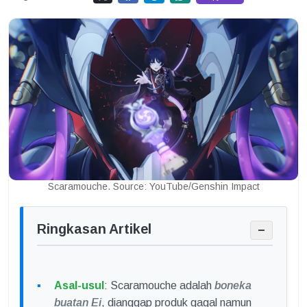
Scaramouche. Source: YouTube/Genshin Impact
Ringkasan Artikel
−
Asal-usul
: Scaramouche adalah
boneka
buatan Ei
, dianggap produk gagal namun