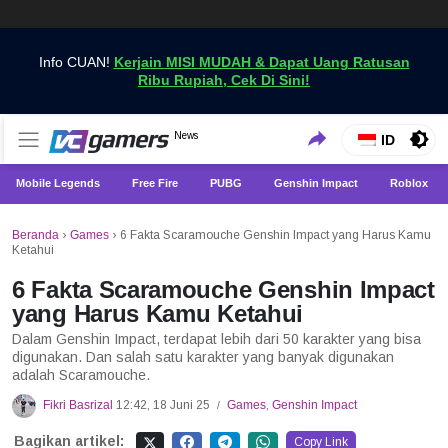
Info CUAN!
Kerjain MISI MUDAH & Dapat Uang Ratusan
Ribu Rupiah, Cek Di Sini!
Dapatkan Berita Games Terbaru Hanya di VCGamers
News
VCGamers News
ID
Mobile Legends
Free Fire
PUBG
Genshin Impact
Roblox
Beranda
›
Games
›
6 Fakta Scaramouche Genshin Impact yang Harus Kamu
Ketahui
6 Fakta Scaramouche Genshin Impact
yang Harus Kamu Ketahui
Dalam Genshin Impact, terdapat lebih dari 50 karakter yang bisa
digunakan. Dan salah satu karakter yang banyak digunakan
adalah Scaramouche.
Fikri Basrizal
12:42, 18 Juni 25
Games
,
Genshin Impact
/
Bagikan artikel:
Copy Link