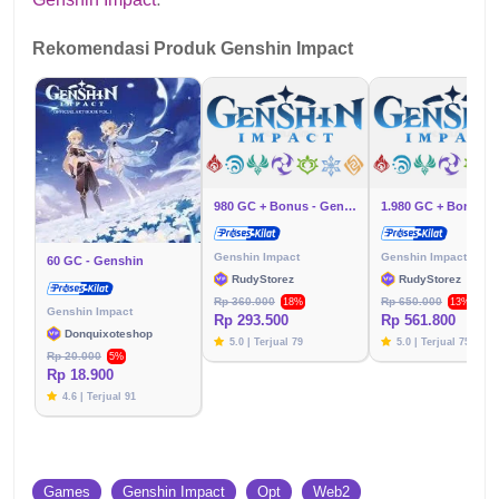
Rekomendasi Produk Genshin Impact
980 GC + Bonus - Genshin
Genshin Impact
Genshin Impact
60 GC - Genshin
RudyStorez
RudyStorez
Rp 360.000
Rp 650.000
18%
13%
Genshin Impact
Rp 293.500
Rp 561.800
Donquixoteshop
5.0 | Terjual 79
5.0 | Terjual 75
Rp 20.000
5%
Rp 18.900
4.6 | Terjual 91
Games
Genshin Impact
Opt
Web2