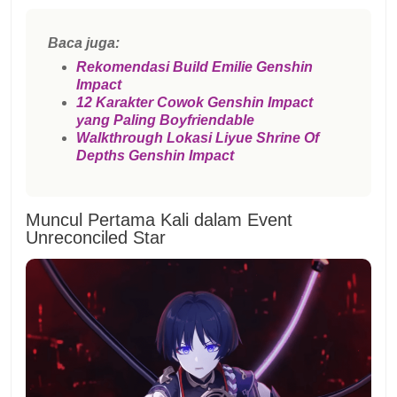
Baca juga:
Rekomendasi Build Emilie Genshin
Impact
12 Karakter Cowok Genshin Impact
yang Paling Boyfriendable
Walkthrough Lokasi Liyue Shrine Of
Depths Genshin Impact
Muncul Pertama Kali dalam Event
Unreconciled Star