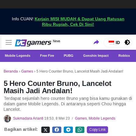
Info CUAN!
Kerjain MISI MUDAH & Dapat Uang Ratusan
Ribu Rupiah, Cek Di Sini!
Dapatkan Berita Games Terbaru Hanya di VCGamers
News
VCGamers News
ID
Mobile Legends
Free Fire
PUBG
Genshin Impact
Roblox
Beranda
›
Games
›
5 Hero Counter Bruno, Lancelot Masih Jadi Andalan!
5 Hero Counter Bruno, Lancelot
Masih Jadi Andalan!
Terdapat sejumlah hero counter Bruno yang bisa kamu gunakan di
dalam game Mobile Legends. Di antaranya seperti Chou hingga
Lancelot.
Sukmadara Arianti
18:53, 8 Mei 23
Games
,
Mobile Legends
/
Bagikan artikel:
Copy Link