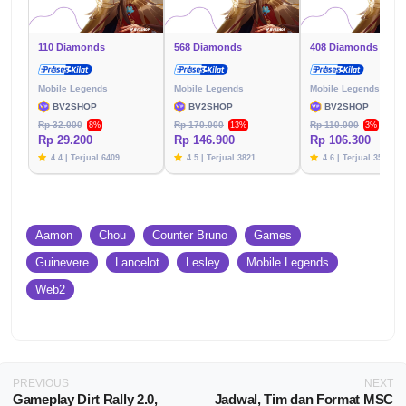
110 Diamonds
568 Diamonds
408 Diamonds
Mobile Legends
Mobile Legends
Mobile Legends
BV2SHOP
BV2SHOP
BV2SHOP
Rp 32.000
Rp 170.000
Rp 110.000
8%
13%
3%
Rp 29.200
Rp 146.900
Rp 106.300
4.4 | Terjual 6409
4.5 | Terjual 3821
4.6 | Terjual 3576
Aamon
Chou
Counter Bruno
Games
Guinevere
Lancelot
Lesley
Mobile Legends
Web2
PREVIOUS
NEXT
Gameplay Dirt Rally 2.0,
Jadwal, Tim dan Format MSC