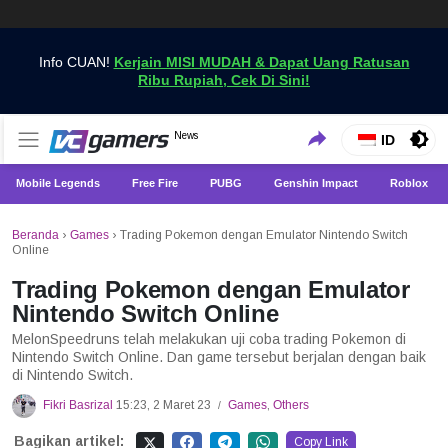
Info CUAN!
Kerjain MISI MUDAH & Dapat Uang Ratusan
Ribu Rupiah, Cek Di Sini!
Dapatkan Berita Games Terbaru Hanya di VCGamers
News
VCGamers News
ID
Mobile Legends
Free Fire
PUBG
Genshin Impact
Roblox
Beranda
›
Games
›
Trading Pokemon dengan Emulator Nintendo Switch
Online
Trading Pokemon dengan Emulator
Nintendo Switch Online
MelonSpeedruns telah melakukan uji coba trading Pokemon di
Nintendo Switch Online. Dan game tersebut berjalan dengan baik
di Nintendo Switch.
Fikri Basrizal
15:23, 2 Maret 23
Games
,
Others
/
Bagikan artikel:
Copy Link