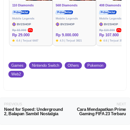
110 Diamonds
568 Diamonds
408 Diamonds
Mobile Legends
Mobile Legends
Mobile Legends
BV2SHOP
BV2SHOP
BV2SHOP
Rp 32.000
Rp 110.000
9%
2%
Rp 29.000
Rp 9.000.000
Rp 107.800
4.4 | Terjual 6447
4.5 | Terjual 3821
4.6 | Terjual 3576
Games
Nintendo Switch
Others
Pokemon
Web2
PREVIOUS
NEXT
Need for Speed: Underground
Cara Mendapatkan Prime
2, Balapan Sambil Nostalgia
Gaming FIFA 23 Terbaru