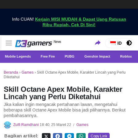
Info CUAN!
Kerjain MISI MUDAH & Dapat Uang Ratusan
Ribu Rupiah, Cek Di Sini!
Dapatkan Berita Games Terbaru Hanya di VCGamers
News
VCGamers News
ID
Mobile Legends
Free Fire
PUBG
Genshin Impact
Roblox
Beranda
›
Games
›
Skill Octane Apex Mobile, Karakter Lincah yang Perlu
Diketahui
Skill Octane Apex Mobile, Karakter
Lincah yang Perlu Diketahui
Jika kalian ingin mengacak pertahanan lawan, mengetahui
beberapa skill Octane Apex Mobile bisa jadi pilihannya. Berikut
pembahasannya.
Zulfi Ramdhani
18:40, 25 Maret 22
Games
/
Bagikan artikel:
Copy Link