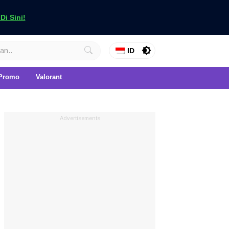
i Sini!
ID
Promo
Valorant
Advertisements