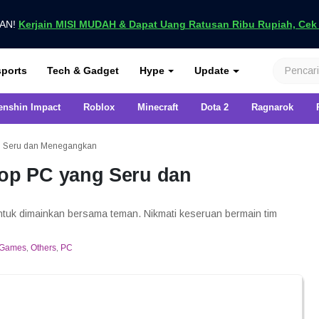
UAN!
Kerjain MISI MUDAH & Dapat Uang Ratusan Ribu Rupiah, Cek D
nya di VCGamers
ports
Tech & Gadget
Hype
Update
enshin Impact
Roblox
Minecraft
Dota 2
Ragnarok
 Seru dan Menegangkan
p PC yang Seru dan
tuk dimainkan bersama teman. Nikmati keseruan bermain tim
Games
,
Others
,
PC