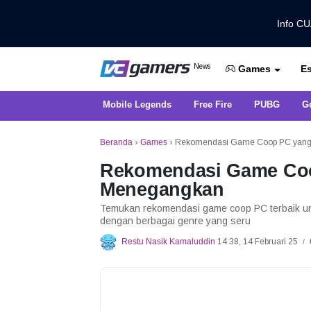
Info C
Dapatkan Berita Games Terbaru Ha
News
Es
VCGamers News
Games
Mobile Legends
Free Fire
PUBG
G
Beranda
›
Games
›
Rekomendasi Game Coop PC yang
Rekomendasi Game Coo
Menegangkan
Temukan rekomendasi game coop PC terbaik un
dengan berbagai genre yang seru
Restu Nasik Kamaluddin
14:38, 14 Februari 25
/