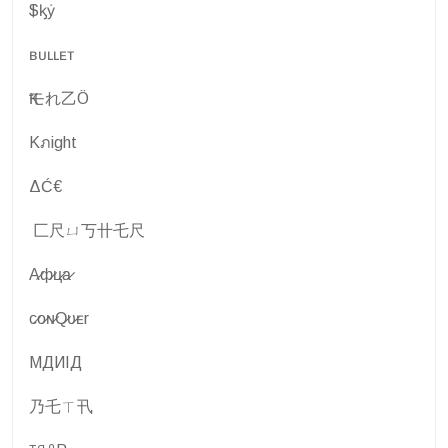
$ᶄẏ
ʙᴜʟʟᴇᴛ
Ҟモれ乙Ö
Kภight
ΔĆ€
匚尺ㄩ丂卄乇尺
А̷ф̷ц̷а̷
ᴄ̷ᴏ̷ɴ̷Q̷ᴜ̷ᴇr
MДИIД
乃乇ㄒ卂