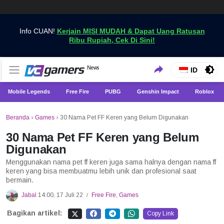
Info CUAN!
Kerjain MISI MUDAH & Dapat Uang Ratusan
Ribu Rupiah, Cek Di Sini!
Dapatkan Berita Games Terbaru Hanya di VCGamers
News
VCGamers News
ID
Mobile Legends
Free Fire
PUBG
Genshin Impact
Roblox
Beranda
›
Games
›
30 Nama Pet FF Keren yang Belum Digunakan
30 Nama Pet FF Keren yang Belum
Digunakan
Menggunakan nama pet ff keren juga sama halnya dengan nama ff
keren yang bisa membuatmu lebih unik dan profesional saat
bermain.
Jabal
14:00, 17 Juli 22
Free Fire
,
Games
/
Bagikan artikel:
Copy Link