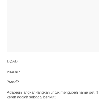
ĐɆAĐ
ᴘʜᴏᴇɴɪx
?ωσℓf?
Adapaun langkah-langkah untuk mengubah nama pet ff
keren adalah sebagai berikut;