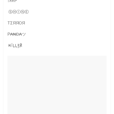
꓄ꋪꋬP
ⓈⒽⒾⓃⒺ
TΣЯЯOЯ
P₳₦Đ₳ツ
₭ÏḼḼ℥℟