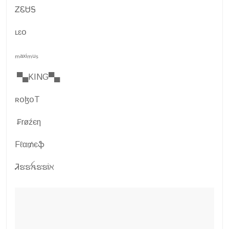
ᏃᏋᏌᎦ
ʟɛօ
ₘₐₓᵢₘᵤₛ
▀▄KING▀▄
ʀօɮօT
₣røźєη
Fℓα₥єֆ
Ꮨຮຮꫝຮຮiℵ