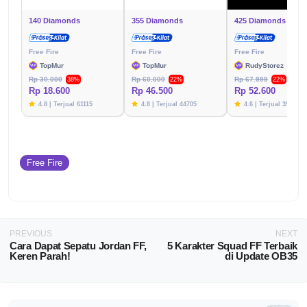
140 Diamonds
355 Diamonds
425 Diamonds
Free Fire
Free Fire
Free Fire
TopMur
TopMur
RudyStorez
Rp 30.000
Rp 60.000
Rp 67.999
38%
22%
22%
Rp 18.600
Rp 46.500
Rp 52.600
4.8 | Terjual 61115
4.8 | Terjual 44705
4.6 | Terjual 39788
Free Fire
PREVIOUS
NEXT
Cara Dapat Sepatu Jordan FF,
5 Karakter Squad FF Terbaik
Keren Parah!
di Update OB35