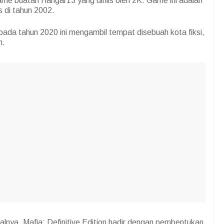
ame buatan Hangar13 yang dirilis oleh 2K. Game ini adalah
is di tahun 2002.
 pada tahun 2020 ini mengambil tempat disebuah kota fiksi,
n.
inalnya, Mafia: Definitive Edition hadir dengan pembentukan