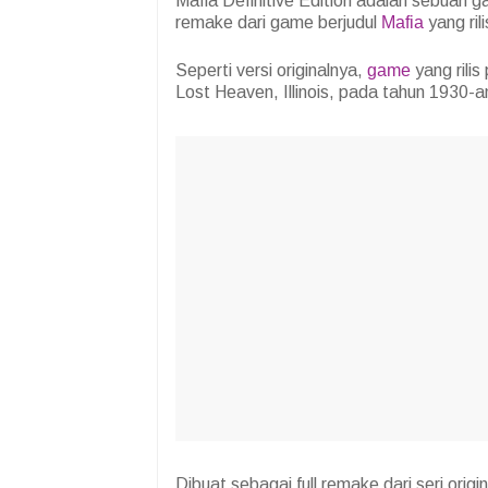
Mafia Definitive Edition adalah sebuah g
remake dari game berjudul
Mafia
yang ril
Seperti versi originalnya,
game
yang rilis
Lost Heaven, Illinois, pada tahun 1930-a
Dibuat sebagai full remake dari seri orig