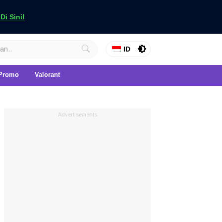
i Sini!
ID
Promo
Valorant
Advertisements