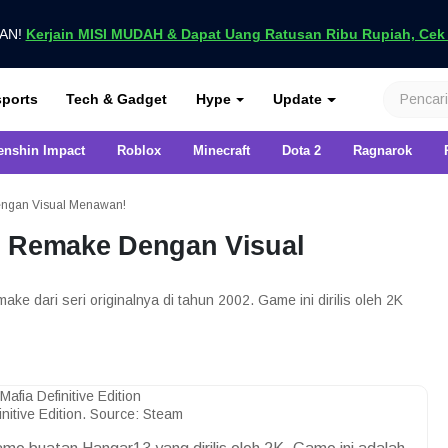
UAN!
Kerjain MISI MUDAH & Dapat Uang Ratusan Ribu Rupiah, Cek D
nya di VCGamers
ports
Tech & Gadget
Hype
Update
enshin Impact
Roblox
Minecraft
Dota 2
Ragnarok
Dengan Visual Menawan!
on: Remake Dengan Visual
ake dari seri originalnya di tahun 2002. Game ini dirilis oleh 2K
initive Edition. Source: Steam