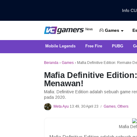
Info C
Dapatkan Berita Games Terbaru Ha
News
Es
VCGamers News
Games
Mobile Legends
Free Fire
PUBG
G
Beranda
›
Games
›
Mafia Definitive Edition: Remake 
Mafia Definitive Editi
Menawan!
Mafia: Definitive Edition adalah sebuah game rem
pada 2020.
Meta Ayu
13:49, 30 April 23
Games
,
Others
/
Mafia Def