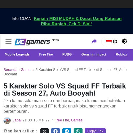
Info CUAN!
Kerjain MISI MUDAH & Dapat Uang Ratusan
Ribu Rupiah, Cek Di Sini!
Dapatkan Berita Games Terbaru Hanya di VCGamers
News
VCGamers News
ID
Mobile Legends
Free Fire
PUBG
Genshin Impact
Roblox
Beranda
›
Games
›
5 Karakter Solo VS Squad FF Terbaik di Season 27, Auto
Booyah!
5 Karakter Solo VS Squad FF Terbaik
di Season 27, Auto Booyah!
Jika kamu suka main solo dan barbar, maka kamu membutuhkan
karakter solo vs squad FF terbaik untuk bisa memenangkan
pertempuran.
Jabal
21:00, 15 Mei 22
Free Fire
,
Games
/
Bagikan artikel:
Copy Link