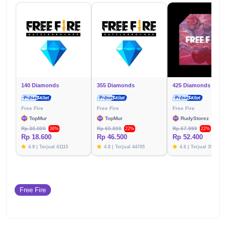
140 Diamonds
355 Diamonds
425 Diamonds
Free Fire
Free Fire
Free Fire
TopMur
TopMur
RudyStorez
Rp 30.000
Rp 60.000
Rp 67.999
38%
22%
22%
Rp 18.600
Rp 46.500
Rp 52.400
4.8 | Terjual 61115
4.8 | Terjual 44705
4.6 | Terjual 39783
Free Fire