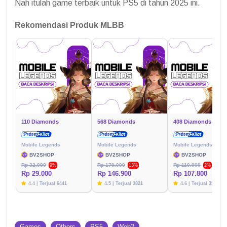
Nah itulah game terbaik untuk PS5 di tahun 2025 ini.
Rekomendasi Produk MLBB
110 Diamonds
568 Diamonds
408 Diamonds
Mobile Legends
Mobile Legends
Mobile Legends
BV2SHOP
BV2SHOP
BV2SHOP
Rp 32.000
Rp 170.000
Rp 110.000
9%
13%
2%
Rp 29.000
Rp 146.900
Rp 107.800
4.4 | Terjual 6441
4.5 | Terjual 3821
4.6 | Terjual 3576
Games
Others
PS5
Web2