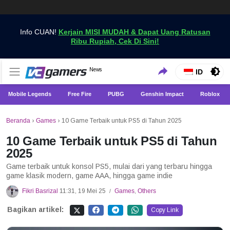
Info CUAN!
Kerjain MISI MUDAH & Dapat Uang Ratusan
Ribu Rupiah, Cek Di Sini!
Dapatkan Berita Games Terbaru Hanya di VCGamers
News
VCGamers News
ID
Mobile Legends
Free Fire
PUBG
Genshin Impact
Roblox
Beranda
›
Games
›
10 Game Terbaik untuk PS5 di Tahun 2025
10 Game Terbaik untuk PS5 di Tahun
2025
Game terbaik untuk konsol PS5, mulai dari yang terbaru hingga
game klasik modern, game AAA, hingga game indie
Fikri Basrizal
11:31, 19 Mei 25
Games
,
Others
/
Bagikan artikel:
Copy Link