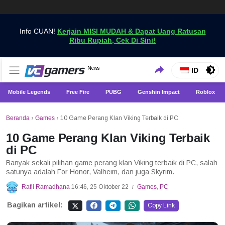
Info CUAN!
Kerjain MISI MUDAH & Dapat Uang Ratusan
Ribu Rupiah, Cek Di Sini!
Dapatkan Berita Games Terbaru Hanya di VCGamers
News
VCGamers News
ID
Mobile Legends
Free Fire
PUBG
Genshin Impact
Roblox
Beranda
›
Games
›
10 Game Perang Klan Viking Terbaik di PC
10 Game Perang Klan Viking Terbaik
di PC
Banyak sekali pilihan game perang klan Viking terbaik di PC, salah
satunya adalah For Honor, Valheim, dan juga Skyrim.
Rafli Ramadhana
16:46, 25 Oktober 22
Games
,
PC
/
Bagikan artikel:
Copy Link