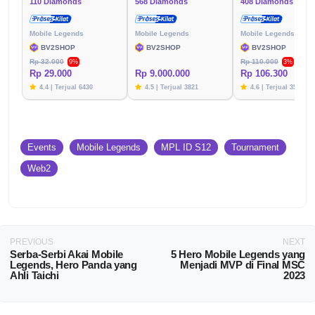
110 Diamonds
568 Diamonds
408 Diamonds
Mobile Legends
Mobile Legends
Mobile Legends
BV2SHOP
BV2SHOP
BV2SHOP
Rp 32.000
Rp 110.000
9%
3%
Rp 29.000
Rp 9.000.000
Rp 106.300
4.4 | Terjual 6430
4.5 | Terjual 3821
4.6 | Terjual 3576
Events
Mobile Legends
MPL ID S12
Tournament
Web2
PREVIOUS
NEXT
Serba-Serbi Akai Mobile
5 Hero Mobile Legends yang
Legends, Hero Panda yang
Menjadi MVP di Final MSC
Ahli Taichi
2023