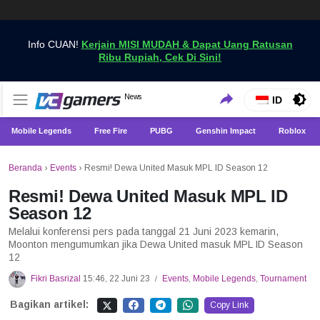
Info CUAN!
Kerjain MISI MUDAH & Dapat Uang Ratusan
Ribu Rupiah, Cek Di Sini!
Dapatkan Berita Games Terbaru Hanya di VCGamers
News
VCGamers News
ID
Mobile Legends
Free Fire
PUBG
Genshin Impact
Roblox
Beranda
›
Events
›
Resmi! Dewa United Masuk MPL ID Season 12
Resmi! Dewa United Masuk MPL ID
Season 12
Melalui konferensi pers pada tanggal 21 Juni 2023 kemarin,
Moonton mengumumkan jika Dewa United masuk MPL ID Season
12
Fikri Basrizal
15:46, 22 Juni 23
Events
,
Mobile Legends
,
Tournament
/
Bagikan artikel:
Copy Link