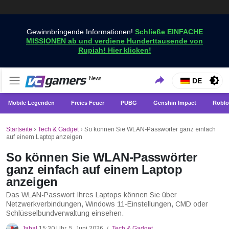
Gewinnbringende Informationen!
Schließe EINFACHE
MISSIONEN ab und verdiene Hunderttausende von
Rupiah! Hier klicken!
Holen Sie sich die neuesten Spielnachrichten nur bei
News
VCGamers-Neuigkeiten
DE
VCGamers
Mobile Legenden
Freies Feuer
PUBG
Genshin Impact
Roblo
Startseite
›
Tech & Gadget
›
So können Sie WLAN-Passwörter ganz einfach
auf einem Laptop anzeigen
So können Sie WLAN-Passwörter
ganz einfach auf einem Laptop
anzeigen
Das WLAN-Passwort Ihres Laptops können Sie über
Netzwerkverbindungen, Windows 11-Einstellungen, CMD oder
Schlüsselbundverwaltung einsehen.
Jabal
15:30 Uhr, 5. Juni 2026
Tech & Gadget
/