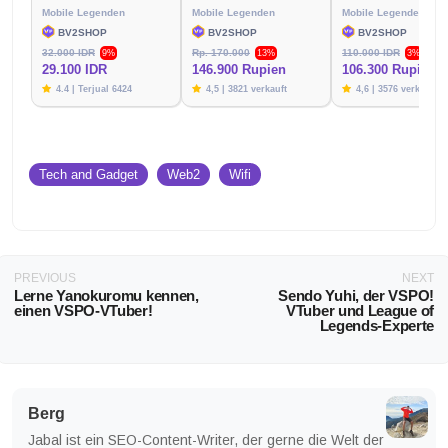
Mobile Legenden
Mobile Legenden
Mobile Legenden
BV2SHOP
BV2SHOP
BV2SHOP
32.000 IDR
Rp. 170.000
110.000 IDR
9%
13%
3%
29.100 IDR
146.900 Rupien
106.300 Rupien
4.4 | Terjual 6424
4,5 | 3821 verkauft
4,6 | 3576 verkauft
Tech and Gadget
Web2
Wifi
PREVIOUS
NEXT
Lerne Yanokuromu kennen,
Sendo Yuhi, der VSPO!
einen VSPO-VTuber!
VTuber und League of
Legends-Experte
Berg
Jabal ist ein SEO-Content-Writer, der gerne die Welt der