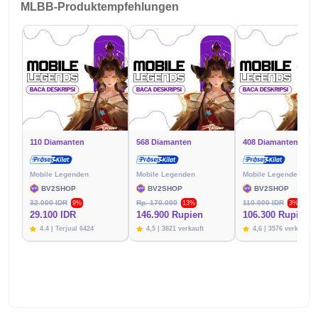
MLBB-Produktempfehlungen
110 Diamanten
568 Diamanten
408 Diamanten
Mobile Legenden
Mobile Legenden
Mobile Legenden
BV2SHOP
BV2SHOP
BV2SHOP
32.000 IDR
Rp. 170.000
110.000 IDR
9%
13%
3%
29.100 IDR
146.900 Rupien
106.300 Rupien
4.4 | Terjual 6424
4,5 | 3821 verkauft
4,6 | 3576 verkauft