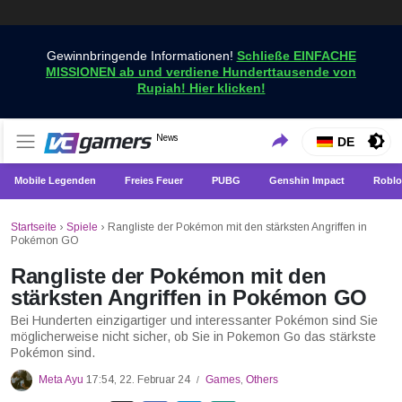
Gewinnbringende Informationen!
Schließe EINFACHE
MISSIONEN ab und verdiene Hunderttausende von
Rupiah! Hier klicken!
Holen Sie sich die neuesten Spielnachrichten nur bei
News
VCGamers-Neuigkeiten
DE
VCGamers
Mobile Legenden
Freies Feuer
PUBG
Genshin Impact
Roblo
Startseite
›
Spiele
›
Rangliste der Pokémon mit den stärksten Angriffen in
Pokémon GO
Rangliste der Pokémon mit den
stärksten Angriffen in Pokémon GO
Bei Hunderten einzigartiger und interessanter Pokémon sind Sie
möglicherweise nicht sicher, ob Sie in Pokemon Go das stärkste
Pokémon sind.
Meta Ayu
17:54, 22. Februar 24
Games
,
Others
/