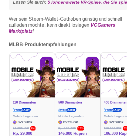
Lesen Sie auch: 
5 lohnenswerte VR-Spiele, die Sie spielen
Wer sein Steam-Wallet-Guthaben günstig und schnell
aufladen möchte, kann direkt loslegen
VCGamers
Marktplatz
!
MLBB-Produktempfehlungen
110 Diamanten
568 Diamanten
408 Diamanten
Mobile Legenden
Mobile Legenden
Mobile Legenden
BV2SHOP
BV2SHOP
BV2SHOP
32.000 IDR
Rp. 170.000
110.000 IDR
9%
13%
3%
Rp. 29.000
146.900 Rupien
106.300 Rupien