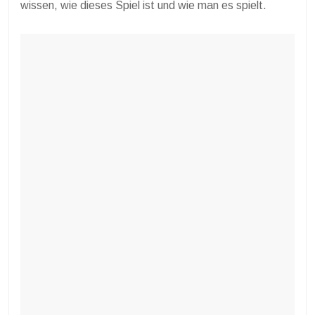
wissen, wie dieses Spiel ist und wie man es spielt.