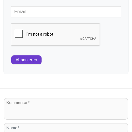
Abonnieren