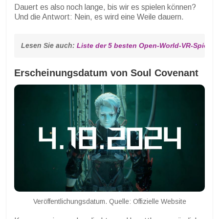
Dauert es also noch lange, bis wir es spielen können?
Und die Antwort: Nein, es wird eine Weile dauern.
Lesen Sie auch: 
Liste der 5 besten Open-World-VR-Spiele 
Erscheinungsdatum von Soul Covenant
Veröffentlichungsdatum. Quelle: Offizielle Website