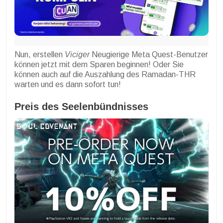
Nun, erstellen
Viciger
Neugierige Meta Quest-Benutzer
können jetzt mit dem Sparen beginnen! Oder Sie
können auch auf die Auszahlung des Ramadan-THR
warten und es dann sofort tun!
Preis des Seelenbündnisses