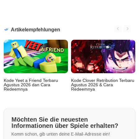
Artikelempfehlungen
Kode Yeet a Friend Terbaru
Kode Clover Retribution Terbaru
Agustus 2026 dan Cara
Agustus 2026 & Cara
Redeemnya
Redeemnya
Möchten Sie die neuesten
Informationen über Spiele erhalten?
Komm schon, gib unten deine E-Mail-Adresse ein!