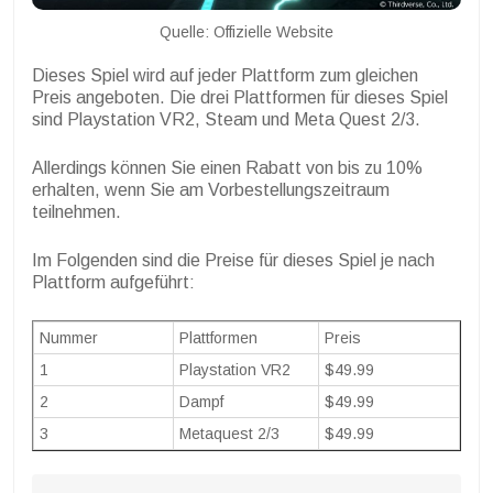
Quelle: Offizielle Website
Dieses Spiel wird auf jeder Plattform zum gleichen
Preis angeboten. Die drei Plattformen für dieses Spiel
sind Playstation VR2, Steam und Meta Quest 2/3.
Allerdings können Sie einen Rabatt von bis zu 10%
erhalten, wenn Sie am Vorbestellungszeitraum
teilnehmen.
Im Folgenden sind die Preise für dieses Spiel je nach
Plattform aufgeführt:
Nummer
Plattformen
Preis
1
Playstation VR2
$49.99
2
Dampf
$49.99
3
Metaquest 2/3
$49.99