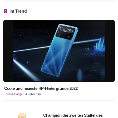
Im Trend
Coole und neueste HP-Hintergründe 2022
Tech & Gadget
4 Jahren lalu
Champion der zweiten Staffel des