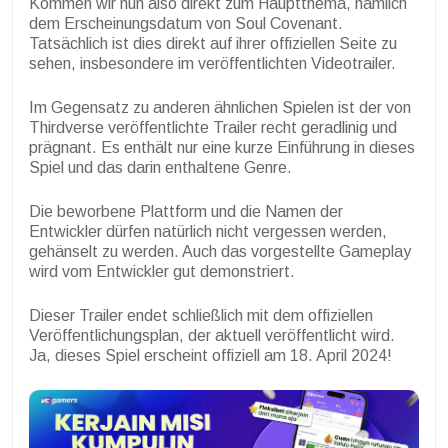
Kommen wir nun also direkt zum Hauptthema, nämlich
dem Erscheinungsdatum von Soul Covenant.
Tatsächlich ist dies direkt auf ihrer offiziellen Seite zu
sehen, insbesondere im veröffentlichten Videotrailer.
Im Gegensatz zu anderen ähnlichen Spielen ist der von
Thirdverse veröffentlichte Trailer recht geradlinig und
prägnant. Es enthält nur eine kurze Einführung in dieses
Spiel und das darin enthaltene Genre.
Die beworbene Plattform und die Namen der
Entwickler dürfen natürlich nicht vergessen werden,
gehänselt zu werden. Auch das vorgestellte Gameplay
wird vom Entwickler gut demonstriert.
Dieser Trailer endet schließlich mit dem offiziellen
Veröffentlichungsplan, der aktuell veröffentlicht wird.
Ja, dieses Spiel erscheint offiziell am 18. April 2024!