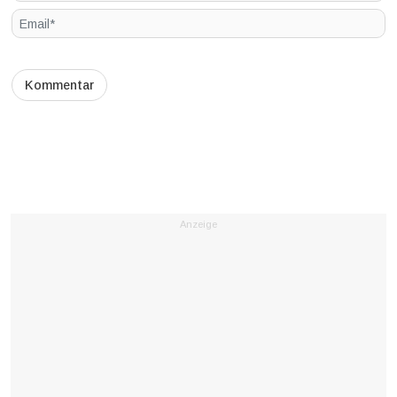
Anzeige