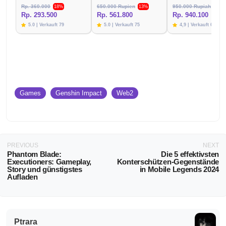
Rp. 360.000
650.000 Rupien
950.000 Rupiah
18%
13%
1%
Rp. 293.500
Rp. 561.800
Rp. 940.100
5.0 | Verkauft 79
5.0 | Verkauft 75
4,9 | Verkauft 67
Games
Genshin Impact
Web2
PREVIOUS
NEXT
Phantom Blade:
Die 5 effektivsten
Executioners: Gameplay,
Konterschützen-Gegenstände
Story und günstigstes
in Mobile Legends 2024
Aufladen
Ptrara