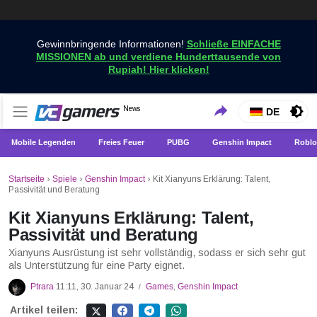
Gewinnbringende Informationen!
Schließe EINFACHE
MISSIONEN ab und verdiene Hunderttausende von
Rupiah! Hier klicken!
Holen Sie sich die neuesten Spielnachrichten nur bei
News
VCGamers-Neuigkeiten
DE
VCGamers
Mobile Legenden
Freies Feuer
PUBG
Genshin Impact
Roblo
Startseite
›
Spiele
›
Genshin Impact
›
Kit Xianyuns Erklärung: Talent,
Passivität und Beratung
Kit Xianyuns Erklärung: Talent,
Passivität und Beratung
Xianyuns Ausrüstung ist sehr vollständig, sodass er sich sehr gut
als Unterstützung für eine Party eignet.
Ptrara
11:11, 30. Januar 24
Games
,
Genshin Impact
/
Artikel teilen: