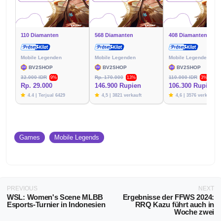
110 Diamanten
568 Diamanten
408 Diamanten
Mobile Legenden
Mobile Legenden
Mobile Legenden
BV2SHOP
BV2SHOP
BV2SHOP
32.000 IDR
Rp. 170.000
110.000 IDR
9%
13%
3%
Rp. 29.000
146.900 Rupien
106.300 Rupien
4.4 | Terjual 6429
4,5 | 3821 verkauft
4,6 | 3576 verkauft
Games
Mobile Legends
PREVIOUS
NEXT
WSL: Women's Scene MLBB
Ergebnisse der FFWS 2024:
Esports-Turnier in Indonesien
RRQ Kazu führt auch in
Woche zwei