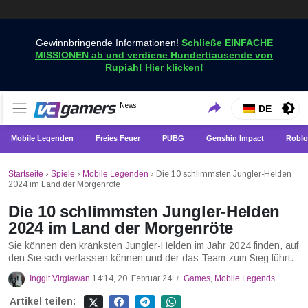
Gewinnbringende Informationen!
Schließe EINFACHE
MISSIONEN ab und verdiene Hunderttausende von
Rupiah! Hier klicken!
Holen Sie sich die neuesten Spielnachrichten nur bei
News
VCGamers-Neuigkeiten
DE
VCGamers
Mobile Legenden
Freies Feuer
PUBG
Genshin Impact
Roblo
Startseite
›
Spiele
›
Mobile Legenden
›
Die 10 schlimmsten Jungler-Helden
2024 im Land der Morgenröte
Die 10 schlimmsten Jungler-Helden
2024 im Land der Morgenröte
Sie können den kränksten Jungler-Helden im Jahr 2024 finden, auf
den Sie sich verlassen können und der das Team zum Sieg führt.
Inggit Virgiawan
14:14, 20. Februar 24
Games
,
Mobile Legends
/
Artikel teilen: