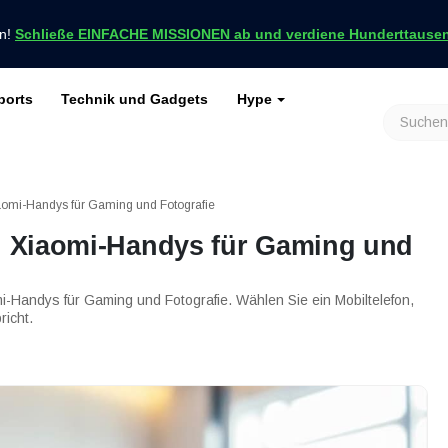
en!
Schließe EINFACHE MISSIONEN ab und verdiene Hunderttausend
ports
Technik und Gadgets
Hype
achrichten nur bei VCGamers
keiten
Genshin Impact
Roblox
Minecraft
Dota 2
Ragnarök
iaomi-Handys für Gaming und Fotografie
en Xiaomi-Handys für Gaming und
mi-Handys für Gaming und Fotografie. Wählen Sie ein Mobiltelefon,
icht.