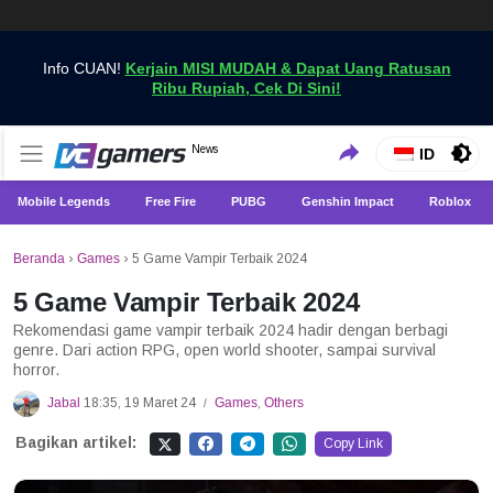
Info CUAN!
Kerjain MISI MUDAH & Dapat Uang Ratusan
Ribu Rupiah, Cek Di Sini!
Dapatkan Berita Games Terbaru Hanya di VCGamers
News
VCGamers News
ID
Mobile Legends
Free Fire
PUBG
Genshin Impact
Roblox
Beranda
›
Games
›
5 Game Vampir Terbaik 2024
5 Game Vampir Terbaik 2024
Rekomendasi game vampir terbaik 2024 hadir dengan berbagi
genre. Dari action RPG, open world shooter, sampai survival
horror.
Jabal
18:35, 19 Maret 24
Games
,
Others
/
Bagikan artikel:
Copy Link