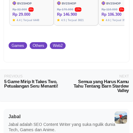
BV2SHOP
BV2SHOP
BV2SHOP
Rp 32.000
Rp 170.000
Rp 110.000
9%
13%
3%
Rp 29.000
Rp 146.900
Rp 106.300
4.4 | Terjual 6448
4.5 | Terjual 3821
4.6 | Terjual 3576
Games
Others
Web2
PREVIOUS
NEXT
5 Game Mirip It Takes Two,
Semua yang Harus Kamu
Petualangan Seru Menanti!
Tahu Tentang Barn Stardew
Valley
Jabal
Jabal adalah SEO Content Writer yang suka ngulik dunia
Tech, Games dan Anime.