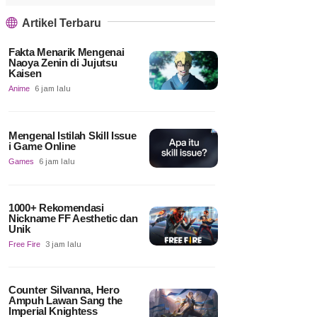
Artikel Terbaru
Fakta Menarik Mengenai
Naoya Zenin di Jujutsu
Kaisen
Anime
6 jam lalu
Mengenal Istilah Skill Issue
i Game Online
Games
6 jam lalu
1000+ Rekomendasi
Nickname FF Aesthetic dan
Unik
Free Fire
3 jam lalu
Counter Silvanna, Hero
Ampuh Lawan Sang the
Imperial Knightess