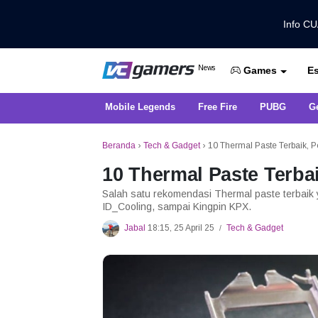
Info C
Dapatkan Berita Games Terbaru Ha
News
Es
VCGamers News
Games
Mobile Legends
Free Fire
PUBG
G
Beranda
›
Tech & Gadget
›
10 Thermal Paste Terbaik, 
10 Thermal Paste Terba
Salah satu rekomendasi Thermal paste terbaik 
ID_Cooling, sampai Kingpin KPX.
Jabal
18:15, 25 April 25
Tech & Gadget
/