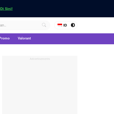
i Sini!
ID
Promo
Valorant
Advertisements