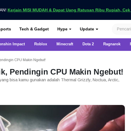
UAN!
Kerjain MISI MUDAH & Dapat Uang Ratusan Ribu Rupiah, Cek D
nya di VCGamers
ports
Tech & Gadget
Hype
Update
enshin Impact
Roblox
Minecraft
Dota 2
Ragnarok
Pendingin CPU Makin Ngebut!
ik, Pendingin CPU Makin Ngebut!
yang bisa kamu gunakan adalah Thermal Grizzly, Noctua, Arctic,