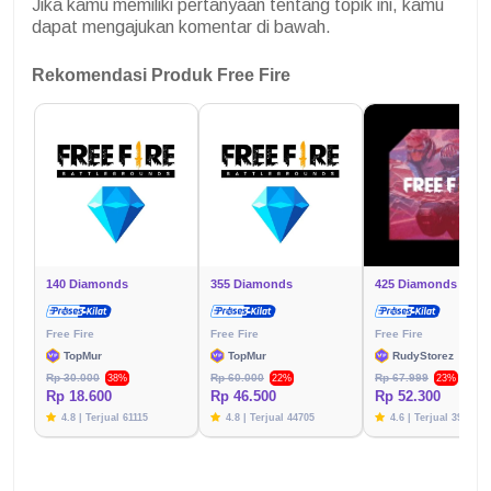
Jika kamu memiliki pertanyaan tentang topik ini, kamu
dapat mengajukan komentar di bawah.
Rekomendasi Produk Free Fire
140 Diamonds
355 Diamonds
425 Diamonds
Free Fire
Free Fire
Free Fire
TopMur
TopMur
RudyStorez
Rp 30.000
Rp 60.000
Rp 67.999
38%
22%
23%
Rp 18.600
Rp 46.500
Rp 52.300
4.8 | Terjual 61115
4.8 | Terjual 44705
4.6 | Terjual 39783