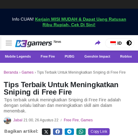
Info CUAN!
Kerjain MISI MUDAH & Dapat Uang Ratusan
Ribu Rupiah, Cek Di Sini!
Dapatkan Berita Games Terbaru Hanya di VCGamers
News
VCGamers News
ID
Mobile Legends
Free Fire
PUBG
Genshin Impact
Roblox
Beranda
›
Games
›
Tips Terbaik Untuk Meningkatkan Sniping di Free Fire
Tips Terbaik Untuk Meningkatkan
Sniping di Free Fire
Tips terbaik untuk meningkatkan Sniping di Free Fire adalah
dengan selalu latihan dan meningkatkan skill aim dalam
menembak.
Jabal
21:00, 26 Agustus 22
Free Fire
,
Games
/
Bagikan artikel:
Copy Link