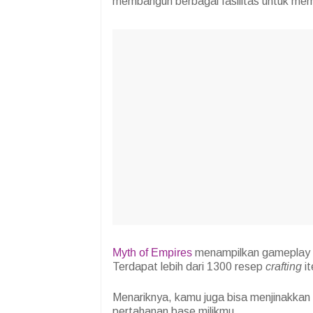
membangun berbagai fasilitas untuk me
Myth of Empires
menampilkan gameplay s
Terdapat lebih dari 1300 resep
crafting
it
Menariknya, kamu juga bisa menjinakka
pertahanan base milikmu.