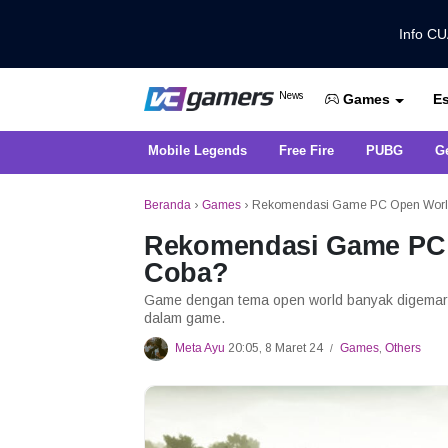
Info C
Dapatkan Berita Games Terbaru Ha
News
Es
VCGamers News
Games
Mobile Legends
Free Fire
PUBG
G
Beranda
›
Games
›
Rekomendasi Game PC Open World
Rekomendasi Game PC 
Coba?
Game dengan tema open world banyak digemari 
dalam game.
Meta Ayu
20:05, 8 Maret 24
Games
,
Others
/