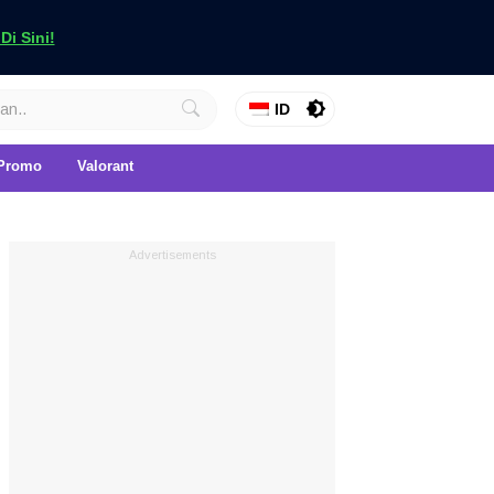
i Sini!
ID
Promo
Valorant
Advertisements