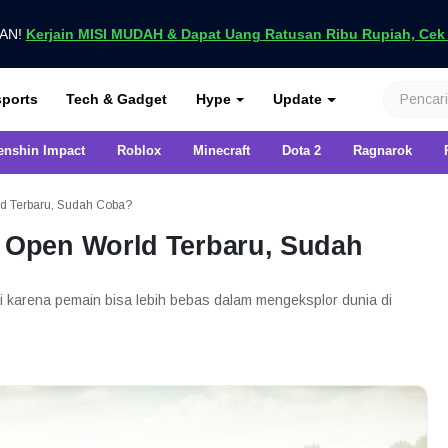
UAN!
Kerjain MISI MUDAH & Dapat Uang Ratusan Ribu Rupiah, Cek D
nya di VCGamers
ports
Tech & Gadget
Hype
Update
enshin Impact
Roblox
Minecraft
Dota 2
Ragnarok
 Terbaru, Sudah Coba?
Open World Terbaru, Sudah
karena pemain bisa lebih bebas dalam mengeksplor dunia di