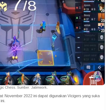
ic Chess. Sumber: Jatimwork.
 November 2022 ini dapat digunakan Vicigers yang suka
ini.