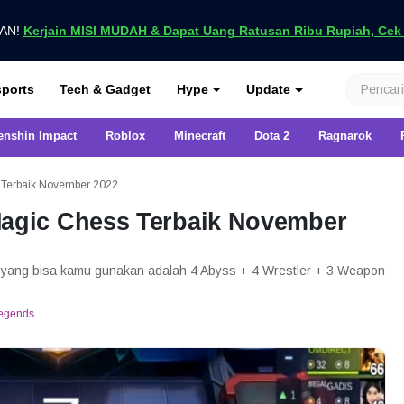
UAN!
Kerjain MISI MUDAH & Dapat Uang Ratusan Ribu Rupiah, Cek D
nya di VCGamers
ports
Tech & Gadget
Hype
Update
enshin Impact
Roblox
Minecraft
Dota 2
Ragnarok
Terbaik November 2022
gic Chess Terbaik November
i yang bisa kamu gunakan adalah 4 Abyss + 4 Wrestler + 3 Weapon
Legends