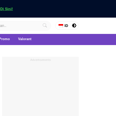
i Sini!
ID
Promo
Valorant
Advertisements