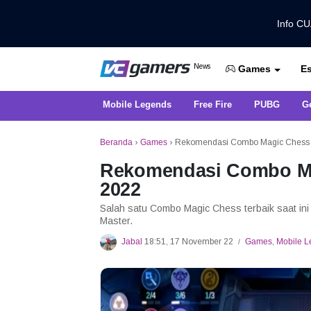
Info C
Dapatkan Berita Games Terbaru Ha
News
Es
VCGamers News
Games
Mobile Legends
Free Fire
PUBG
G
Beranda
›
Games
›
Rekomendasi Combo Magic Chess 
Rekomendasi Combo Ma
2022
Salah satu Combo Magic Chess terbaik saat in
Master.
Jabal
18:51, 17 November 22
Games
,
Mobile 
/