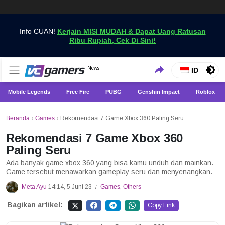
Info CUAN!
Kerjain MISI MUDAH & Dapat Uang Ratusan
Ribu Rupiah, Cek Di Sini!
Dapatkan Berita Games Terbaru Hanya di VCGamers
News
VCGamers News
ID
Mobile Legends
Free Fire
PUBG
Genshin Impact
Roblox
Beranda
›
Games
›
Rekomendasi 7 Game Xbox 360 Paling Seru
Rekomendasi 7 Game Xbox 360
Paling Seru
Ada banyak game xbox 360 yang bisa kamu unduh dan mainkan.
Game tersebut menawarkan gameplay seru dan menyenangkan.
Meta Ayu
14:14, 5 Juni 23
Games
,
Others
/
Bagikan artikel:
Copy Link