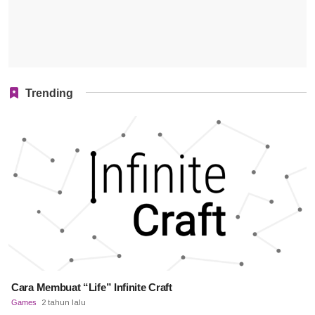
Trending
Cara Membuat “Life” Infinite Craft
Games
2 tahun lalu