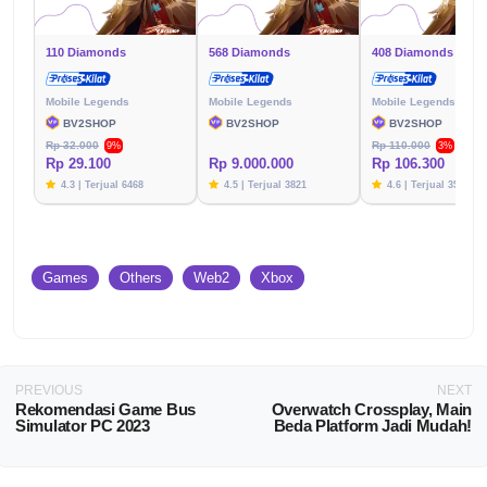
110 Diamonds
568 Diamonds
408 Diamonds
Mobile Legends
Mobile Legends
Mobile Legends
BV2SHOP
BV2SHOP
BV2SHOP
Rp 32.000
Rp 110.000
9%
3%
Rp 29.100
Rp 9.000.000
Rp 106.300
4.3 | Terjual 6468
4.5 | Terjual 3821
4.6 | Terjual 3576
Games
Others
Web2
Xbox
PREVIOUS
NEXT
Rekomendasi Game Bus
Overwatch Crossplay, Main
Simulator PC 2023
Beda Platform Jadi Mudah!