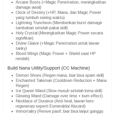
Arcane Boots (+Magic Penetration, meningkatkan
damage awal)
Clock of Destiny (+HP, Mana, dan Magic Power
yang tumbuh seiring waktu)
Lightning Truncheon (Memberikan burst damage
tambahan setelah pakai skill)
Holy Crystal (Meningkatkan Magic Power secara
signifikan)
Divine Glaive (+Magic Penetration untuk lawan
tanky)
Blood Wings (Magic Power + Shield saat HP
rendah)
Build Nana Utility/Support (CC Machine)
Demon Shoes (Regen mana, biar bisa spam skill)
Enchanted Talisman (Cooldown Reduction + Mana
Regen)
Ice Queen Wand (Slow musuh setelah kena skill)
Glowing Wand (Damage over time + burn effect)
Necklace of Durance (Anti-heal, lawan hero
regenerasi seperti Esmeralda/ Alucard)
Immortality (Revive pasif, biar bisa lanjut ganggu