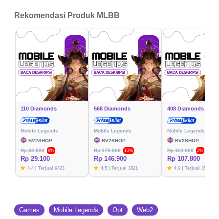
Rekomendasi Produk MLBB
110 Diamonds
568 Diamonds
408 Diamonds
Mobile Legends
Mobile Legends
Mobile Legends
BV2SHOP
BV2SHOP
BV2SHOP
Rp 32.000
Rp 170.000
Rp 110.000
9%
13%
2%
Rp 29.100
Rp 146.900
Rp 107.800
4.4 | Terjual 6423
4.5 | Terjual 3821
4.6 | Terjual 3576
Games
Mobile Legends
Opt
Web2