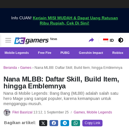
Info CUAN!
Kerjain MISI MUDAH & Dapat Uang Ratusan
Ribu Rupiah, Cek Di Sini!
Dapatkan Berita Games Terbaru Hanya di VCGamers
News
VCGamers News
ID
Mobile Legends
Free Fire
PUBG
Genshin Impact
Roblox
Beranda
›
Games
›
Nana MLBB: Daftar Skill, Build Item, hingga Emblemnya
Nana MLBB: Daftar Skill, Build Item,
hingga Emblemnya
Nana di Mobile Legends: Bang Bang (MLBB) adalah salah satu
hero Mage yang sangat populer, karena kemampuan untuk
mengganggu musuh.
Fikri Basrizal
13:12, 1 September 25
Games
,
Mobile Legends
/
Bagikan artikel:
Copy Link