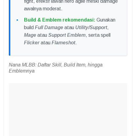
fight, efektif lawan hero agile meski damage
awalnya moderat.
Build & Emblem rekomendasi:
Gunakan
build
Full Damage
atau
Utility/Support
,
Mage
atau
Support Emblem
, serta spell
Flicker
atau
Flameshot
.
Nana MLBB: Daftar Skill, Build Item, hingga
Emblemnya