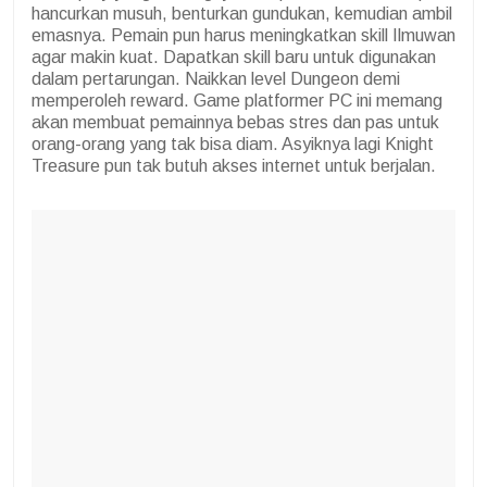
hancurkan musuh, benturkan gundukan, kemudian ambil
emasnya. Pemain pun harus meningkatkan skill Ilmuwan
agar makin kuat. Dapatkan skill baru untuk digunakan
dalam pertarungan. Naikkan level Dungeon demi
memperoleh reward. Game platformer PC ini memang
akan membuat pemainnya bebas stres dan pas untuk
orang-orang yang tak bisa diam. Asyiknya lagi Knight
Treasure pun tak butuh akses internet untuk berjalan.