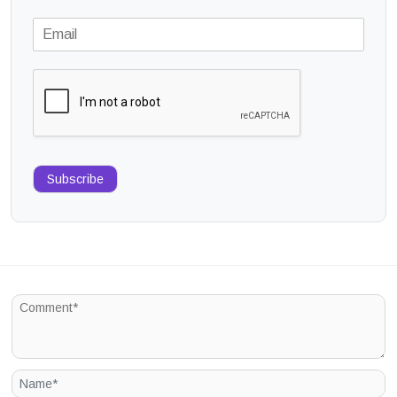
Subscribe