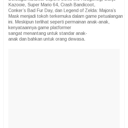
Kazooie, Super Mario 64, Crash Bandicoot,
Conker’s Bad Fur Day, dan Legend of Zelda: Majora’s
Mask menjadi tokoh terkemuka dalam game petualangan ya
ini. Meskipun terlihat seperti permainan anak-anak,
kenyataannya game platformer
sangat menantang untuk standar anak-
anak dan bahkan untuk orang dewasa.