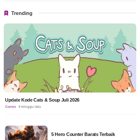
Trending
Update Kode Cats & Soup Juli 2026
Games
4 minggu lalu
5 Hero Counter Barats Terbaik