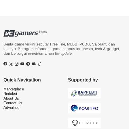
News
Berita game terkini seputar Free Fire, MLBB, PUBG, Valorant, dan
lainnya. Beragam informasi game esports Indonesia, tech & gadget,
dan berbagai
event
/turnamen ter-
update
.
Quick Navigation
Supported by
Marketplace
Redaksi
About Us
Contact Us
Advertise