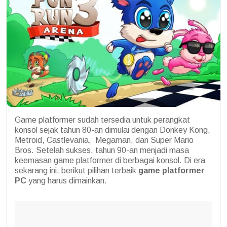
Game platformer sudah tersedia untuk perangkat
konsol sejak tahun 80-an dimulai dengan Donkey Kong,
Metroid, Castlevania, Megaman, dan Super Mario
Bros. Setelah sukses, tahun 90-an menjadi masa
keemasan game platformer di berbagai konsol. Di era
sekarang ini, berikut pilihan terbaik
game platformer
PC
yang harus dimainkan.