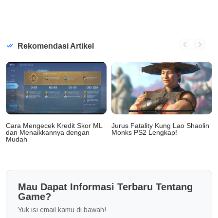
Rekomendasi Artikel
Cara Mengecek Kredit Skor ML
Jurus Fatality Kung Lao Shaolin
dan Menaikkannya dengan
Monks PS2 Lengkap!
Mudah
Mau Dapat Informasi Terbaru Tentang
Game?
Yuk isi email kamu di bawah!