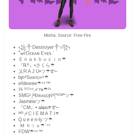
Misha. Source: Free Fire
꧁༒Destroyer༒√꧂
˚➫꒰Oᴄᴇᴀɴ Eʏᴇs.’
Ｅｎａｋｂｕｃｉｎ☂
『Ꭱᴿ』•さくら☂
乂R A J U•ツ☂࿐
bjnᵈSᴀɴᴛᴜʏ⁸☂
efdewee☂⁴⁵™
ｱﾚ ᴮᴼˢˢメᴛɴ☂²⁴
SMG² ཌĐʀᴀɢᴏƝད°ᴵᴰᴹ°ツ☂
Jasmineツ☂
『CM』• a̶l̶e̶n̶☂️࿐
ᴹᴿメC I E M A T I☂️
Q u e e n-ly ツ☂
·Ｍ ｈｉｕ☂`⁴⁵
FDW☂⁴⁵™