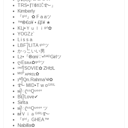
TRS•『꓄ꂦꊼꀤꉓ࿐⁩』
Kimberly
『ᵍⁱʳˡ』✿ F a aツ
™®€α¥ • £β¥ ★
KLj•Ｙｕｌｉᵍʳˡ✿
YOGZz`
L i s s a
LBF ᭄LITA ᵍⁱʳˡツ
かっこいい男
Lz•『®αni♡•ᴮᴬᴰGirlツ
ღEsʀᴀ✿ᵍʳⁱˡツ
ᶦᶰᵈ᭄SOVIE✿ ᏃᎻᏌᏞ
ᴹᴵᴰ`ᴀᴘʀɪʟ✿
ɪᴹ᭄Qn.Rahma༄✿
࿐ MID•T w oᴳᴿᴵᴸ
ᴍ᭄ꦿⁱˢˢQᵘᵉᵉⁿ
Вᴇ᭄Love✔
Sinta
ᴍ᭄ꦿⁱˢˢQᵘᵉᵉⁿ ツ
ιмＶｉａᴳᴵᴿᴸ࿐
『ᵍⁱʳˡ』GHEA™
Nabilla✿