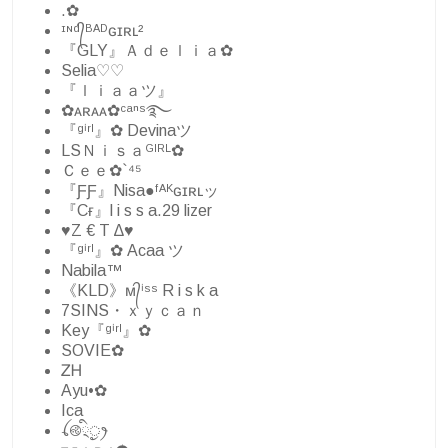
.✿
ᶦᶰᵈ᭄ᴮᴬᴰɢɪʀʟ²
『GLY』Ａｄｅｌｉａ✿
Selia♡♡
『ｌｉａａツ』
✿ᴀʀᴀᴀ✿ᶜᵃⁿˢ࿐
『ᵍⁱʳˡ』✿ Devinaツ
LSㅤＮｉｓａᴳᴵᴿᴸㅤ✿
Ｃｅｅ✿`⁴⁵
『ƑƑ』Nisa●ᶠᴬᴷɢɪʀʟッ
『Cғ』l i s s a.29 lizer
♥Z € T ∆♥
『ᵍⁱʳˡ』✿ Acaa ツ
Nabila™
《KLD》ᴍ᭄ⁱˢˢ R i s k a
7SINS・ｘｙｃａｎ
Key『ᵍⁱʳˡ』✿
SOVIE✿
ᏃᎻ
Ayu•✿
Ica
ꪶ࿋྄ིᤢꫂ