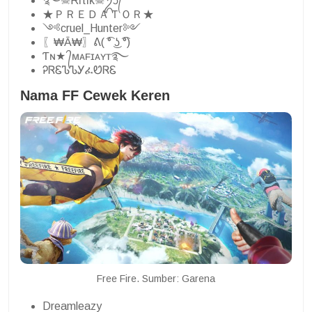
࿐☠Riͥτiͣkͫ☠ᬊ᭄
★ＰＲＥＤＡＴＯＲ★
༺cruel_Hunter༻
〖₩Ā₩〗ᕕ( ͡° ͜ʖ ͡°)
Ƭɴ★ ᭄ᴍᴀꜰɪᴀʏᴛ࿐
ᎮᏒᏋᏖᏖᎩፈᏬᏒᏋ
Nama FF Cewek Keren
Free Fire. Sumber: Garena
Dreamleazy