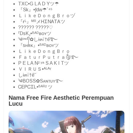
TXC•G L A D Yツ☂
『Sk』•ƒdw☂`⁴⁵
ＬｉｋｅＤｏｎｇＢｒｏヅ
『ғᴸ』ᴹᴿメᎻᏆNᎪᎢᎪツ
?????? ?????♡
⸢DsK⸥•ᴮᴬᴰʙᴏʏツ
༄ᶦᶰᵈ᭄✿しɨ๓ï†e͠࿐
『sʜʀᴋ』•ᴮᴬᴰʙᴏʏツ
ＬｉｋｅＤｏｎｇＢｒｏ
ＦａｔｕｒＰｕｔｒａ༂࿐
P E L A N² ʸᵃ S A K I Tツ
ＶＩＲＵＳ•ᴬᴸᴬᵞ
しɨ๓ï†e͠
༄BOSS✿Sᴀɴᴛᴜʏ࿐
ᏟᎬᏢᏟᏆᏞ•ᴮᴬᴿ² ツ
Nama Free Fire Aesthetic Perempuan
Lucu