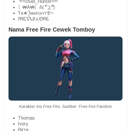
༺cruel_Hunter༻
〖₩Ā₩〗ᕕ( ͡° ͜ʖ ͡°)
Ƭɴ★ ᭄ᴍᴀꜰɪᴀʏᴛ࿐
ᎮᏒᏋᏖᏖᎩፈᏬᏒᏋ
Nama Free Fire Cewek Tomboy
Karakter Iris Free Fire. Sumber: Free Fire Fandom
Thomas
Ivory
Birza