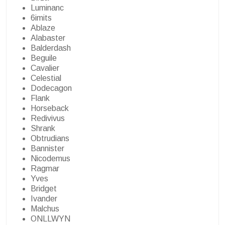
Luminanc
6imits
Ablaze
Alabaster
Balderdash
Beguile
Cavalier
Celestial
Dodecagon
Flank
Horseback
Redivivus
Shrank
Obtrudians
Bannister
Nicodemus
Ragmar
Yves
Bridget
Ivander
Malchus
ONLLWYN