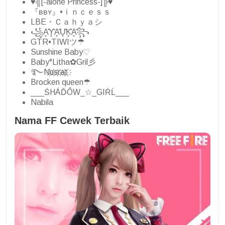
♥╣[-alone Princess-]╠♥
『ʙʙʏ』•ｉｎｃｅｓｓ
LBE・Ｃａｈｙａシ
꧁A͓̽Y͓̽A͓̽U͓̽K͓̽A͓̽꧂
GTR•TIWIツ☂
Sunshine Baby♡
Baby°Litha✿Gril彡
࿐N҉u҉s҉r҉a҉t҉
Brocken queen☂
___ŚHÁĎÔW_☆_GIŔĹ___
Nabila
Nama FF Cewek Terbaik