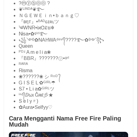
?ⓜⓨⓑⓞⓞ ?
❦ᴸᴵᴺᴰᴬ❦࿐
ＮＧＥＷＥｉｎ•ｂａｎｇ♡
『вηт』•ᴮᴬᴰɢɪʀʟツ
༄WNR•iϰᏣℭຮ☬
Nisa•✿ᵍⁱʳˡ࿐
꧁༺✿NAHWAᵈᵉᵛⁱˡ᭄????࿐✿༻꧂
Queen
ᴾᴰᶻ A m e l i a❀
『BBR』???????㋡•ᵍʳˡ
ᴿᴬᴿᴬ
Risma
❀??????❀ シ︎ ᴿᵒᴰ ᭄
G I S E L ✿ᴳᴵᴿᴸ☂
S7 • L i a✿ᴳᴵᴿᴸツ
ⁱⁿᵈ᭄ⅅωι G̐яιℓ彡★
S e l y〃)
✿Aura•Selfyy♡
Cara Mengganti Nama Free Fire Paling
Mudah