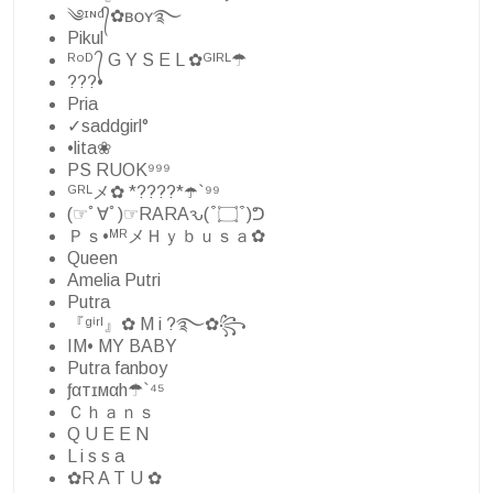
༄ᶦᶰᵈ᭄✿ʙᴏʏ࿐
Pikul
ᴿᵒᴰ ᭄ G Y S E L ✿ᴳᴵᴿᴸ☂
???•
Pria
✓saddgirl°
•lita❀
PS RUOK⁹⁹⁹
ᴳᴿᴸメ✿ *????*☂️`⁹⁹
(☞ﾟ∀ﾟ)☞RARAԅ( ͒ ۝ ͒ )ᕤ
Ｐｓ•ᴹᴿメＨｙｂｕｓａ✿
Queen
Amelia Putri
Putra
『ᵍⁱʳˡ』✿ M i ?࿐✿꧂
IM• MY BABY
Putra fanboy
ƒαтɪмαh☂`⁴⁵
Ｃｈａｎｓ
Q U E E N
L i s s a
✿R A T U ✿