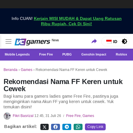
Info CUAN!
Kerjain MISI MUDAH & Dapat Uang Ratusan
Ribu Rupiah, Cek Di Sini!
Dapatkan Berita Games Terbaru Hanya di VCGamers
News
VCGamers News
ID
Mobile Legends
Free Fire
PUBG
Genshin Impact
Roblox
Beranda
›
Games
›
Rekomendasi Nama FF Keren untuk Cewek
Rekomendasi Nama FF Keren untuk
Cewek
Bagi kamu para gamers ladies game Free Fire, pastinya juga
menginginkan nama Akun FF yang keren untuk cewek. Yuk
temukan disini!
Fikri Basrizal
12:45, 31 Juli 26
Free Fire
,
Games
/
Bagikan artikel:
Copy Link