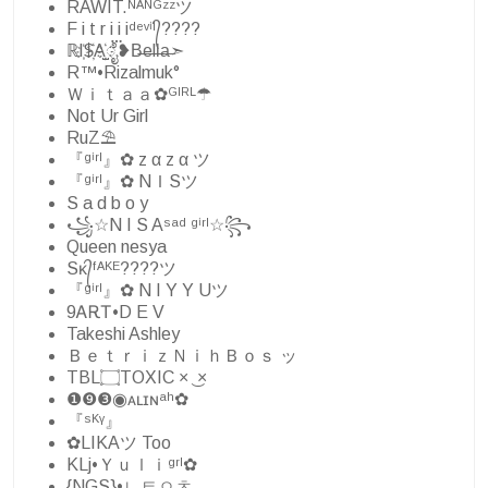
RAWIT.ᴺᴬᴺᴳᶻᶻツ
F i t r i i iᵈᵉᵛⁱˡ᭄????
ℝI҉$҉A҉̺ೈ፝❥B̶e̶ll̶a̶➣
R™•Rizalmuk°
Ｗｉｔａａ✿ᴳᴵᴿᴸ☂
Not Ur Girl
RuZ⛱
『ᵍⁱʳˡ』✿ z α z α ツ
『ᵍⁱʳˡ』✿ NＩSツ
S a d b o y
꧁☆N I S Aˢᵃᵈ ᵍⁱʳˡ☆꧂
Queen nesya
Sᴋ᭄ᶠᴬᴷᴱ????ツ
『ᵍⁱʳˡ』✿ N I Y Y Uツ
9ᎪᎡᎢ•D E V
Takeshi Ashley
ＢｅｔｒｉｚＮｉｈＢｏｓ ッ
TBL۝TOXIC × ͜ ×
❶❾❸◉ᴀʟɪɴᵃʰ✿
『ˢᴷᵞ』
✿LIKAツ Too
KLj•Ｙｕｌｉᵍʳˡ✿
{NGS}•ㄴㅌㅇㅊ