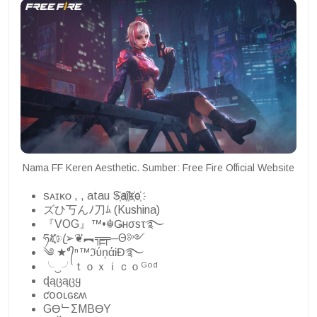
Nama FF Keren Aesthetic. Sumber: Free Fire Official Website
ꜱᴀɪᴋᴏ , , atau S҉a҉i҉k҉o҉
ズひ丂んﾉ刀ﾑ (Kushina)
『VOG』™•☬Ǥнσsτ࿐
ཧᜰ꙰ꦿ➢❦︻╦̵̵͇╤─Θ༻
༄ ★°᭄ⁿ™ℑύņάᎥĐ࿐
╰‿╯ｔｏｘｉｃｏᴳᵒᵈ
ɖąცąცყ
ƈօօʟɢɛʍ
GӨᄂΣMBӨY