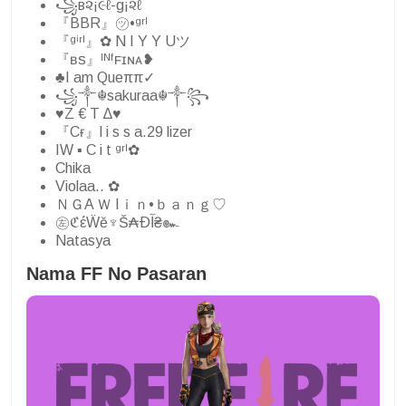
꧁в૨¡૯ℓ-g¡૨ℓ
『BBR』㋡•ᵍʳˡ
『ᵍⁱʳˡ』✿ N I Y Y Uツ
『ʙꜱ』ᴵᴺᶠꜰɪɴᴀ❥
♣I am Queππ✓
꧁༒☬sakuraa☬༒꧂
♥Z € T ∆♥
『Cғ』l i s s a.29 lizer
IW ▪ C i t ᵍʳˡ✿
Chika
Violaa.. ✿
ＮＧA Ｗ Iｉｎ•ｂａｎｇ♡
㊧ℭέẄě♆Š₳Ðآ₴๛
Natasya
Nama FF No Pasaran