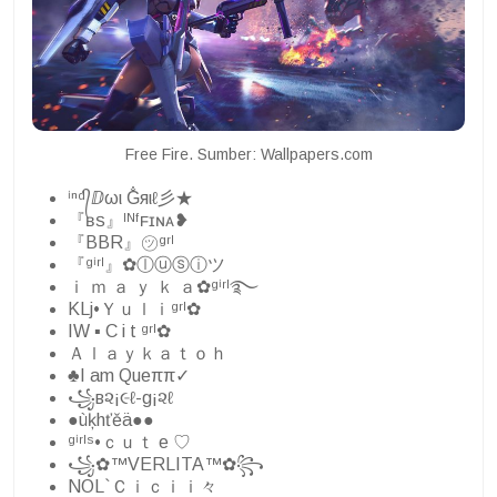
Free Fire. Sumber: Wallpapers.com
ⁱⁿᵈ᭄ⅅωι G̐яιℓ彡★
『ʙꜱ』ᴵᴺᶠꜰɪɴᴀ❥
『BBR』㋡ᵍʳˡ
『ᵍⁱʳˡ』✿ⓛⓤⓢⓘツ
ｉ ｍ ａ ｙ ｋ ａ✿ᵍⁱʳˡ࿐
KLj•Ｙｕｌｉᵍʳˡ✿
IW ▪ C i t ᵍʳˡ✿
Ａｌａｙｋａｔｏｈ
♣I am Queππ✓
꧁в૨¡૯ℓ-g¡૨ℓ
●ùķhťěä●●
ᵍⁱʳˡˢ•ｃｕｔ e ♡
꧁✿™VERLITA™✿꧂
NOL`Ｃｉｃｉｉ々