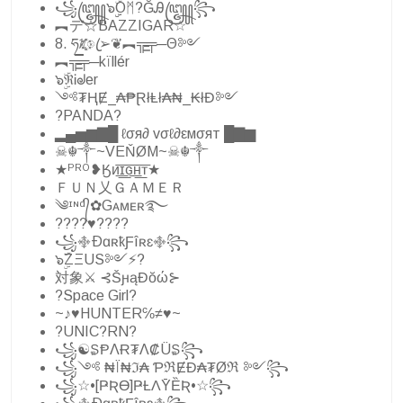
꧁꧅๖ۣۣۜOᛗ?ĞᎯ꧅꧂
︻デ☆BAZZIGAR☆
8. ཧᜰ꙰ꦿ➢❦︻╦̵̵͇╤─Θ༻
︻╦̵̵͇̿̿̿̿╤─kïllér
๖ۣۜℜᎥᖙer
༺₮ⱧɆ_₳₱ⱤłⱠł₳₦_₭łĐ༻
?PANDA?
▂▄▅▆▇█ ℓσя∂ vσℓ∂εмσят █▇▆
☠︎☬༒~VEŇØM~☠︎☬༒
★ᴾᴿᴼ❥Ӄᴎ͟͞ɪ͟͞ԍ͟͞ʜ͟͞ᴛ★
ＦＵＮ乂ＧＡＭＥＲ
༄ᶦᶰᵈ᭄✿Gᴀᴍᴇʀ࿐
????♥︎????
꧁࿇ÐɑʀҟƑîʀɛ࿇꧂
๖ۣۜZΞUS༻⚡️?
対象⚔ ⊰ŠԩąƉŏώ⊱
?Space Girl?
~♪♥HUNTER℅≠♥~
?UNIC?RN?
꧁☯₷ⱣΛɌ₮Λ₡Ü₷꧂
꧁༺ ₦Ї₦ℑ₳ ƤℜɆĐ₳₮Øℜ ༻꧂
꧁☆•[ҎƦƟ]ҎȽɅȲȄƦ•☆꧂