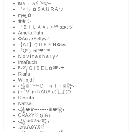
ιмＶｉａᴳᴵᴿᴸ࿐
『ᵍⁱʳˡ』✿ S A U R A ツ
ɱҽყ✿
❀❀ シ︎
『ＢＩＬＡＡ』•ᴮᴬᴰɢɪʀʟツ
Amelia Putri
✿Aura•Selfyy♡
【AT】ＱＵＥＥＮ✿cw
『Qᴺ』ɴɪᵃ❤ˢᵗᵃʳ
N o v i t a s h a r y✓
IrnaBucin
ᴿᵒᴰ ᭄ G I S E L ✿ᴳᴵᴿᴸ☂
Riana
W i ɳ d ĺ
꧁♕︎ᵈʳʷˢ• Dｉｎｉｉ♕︎꧂
(☞ﾟ∀ﾟ)☞RARAԅ( ͒ ۝ ͒ )ᕤ
Desinta
Nafisa
꧁❤️♛••••••••♛❤️꧂
ÇŘĀŽÝ♡ ĢÏŘŁ
꧁༺ ༻꧂
ℳนᏁᎯYᎯ♡