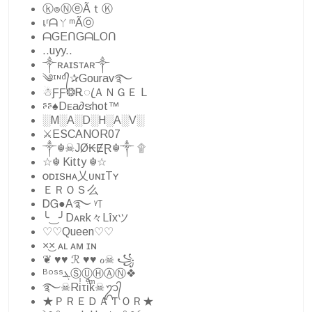
ⓚ๏ⓃⓔÃｔⓀ
เʳᗩㄚᵐÃⓞ
ᗩGEᑎGᗩᒪOᑎ
..uyy..
༒ʀᴀɪsᴛᴀʀ༒
༄ᶦᶰᵈ᭄✰Gourav࿐
☃︎ƑƑ❂ᎡꦿＡＮＧＥ L
ᶳᶳ♠Dᴇa∂ຮhot™
░M░A░D░H░A░V░
⚔ESCANOR07
༒☬☠JØ₭ɆⱤ︎☬༒ ۩
☆☬ Kitty ☬☆
ᴏᴅɪꜱʜᴀ乂ᴜɴɪTʏ
ＥＲＯＳ么
ᎠᏀ●A࿐ ᵞ꓄
╰‿╯Dᴀʀk々Lîxツ
♡♡Queen♡♡
×͜× ᴀʟ ᴀᴍ ɪɴ
❦︎ ♥︎♥︎ ℛ ♥︎♥︎ ℴ☠︎︎ ꧁
ᴮᵒˢˢܔⓈⓊⒽⒶⓃ❖
࿐☠Riͥτiͣkͫ☠ᬊ᭄
★ＰＲＥＤＡＴＯＲ★