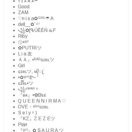
ᴛ ɪ ᴀ ʀ ᴀ☂
Good
ZAM
♡n i s a✿ᴳᴵᴿᴸ☂ A
dell__✿`⁴⁷
꧁✿[ᕴÚĔĔŃ ᓎᖴ
Riby
㋡•ᵍʳˡ
✿PUTRIツ
L i a 友
ＡＡ』•ᴮᴬᴰɢɪʀʟツ
Girl
ɢɪʀʟツ, ᴍ᭄ꦿ
•✿ᵍⁱʳˡ࿐
ɢɪ፝֟ʀʟ•ツ
꧁ˢᵂᴬᴿ ˢ
『ʙᴋ』•✿ᗷᴇᴇ
Q U E E N N I R M A ♡
OVE・ᵃˡᵉⁿɢɪʀʟ
S e l y〃)
『KZ』Z E Z Eツ
Pian
『ᵍⁱʳˡ』✿ S A U R A ツ