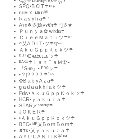
꧁࿇ÐɑʀҟƑîʀɛ࿇꧂
SPQ•B O T☂¹⁸+
ʙᴅм-x- мιʟᴅ☔
R a s y h a☂`¹
Aⁱm☘彡[Brᴀʏ€n☂ †]彡★
Ｐｕｎｙａ✿ wirda☂️
ＣｉｅｅＭａｔｉツ☂⁸⁷
²¹乂A D I T•ツ☂࿐
ＡｋｕＧｐｐＫｏｋツ☂
ᴰᴳᵀ•Ꭰяѧċυʟʟѧ ツ☂
ᴮᴬᴷᵁ☂ＨａｎＴａＭ࿐
『Ѕʜʀ』• ᴾᴿᴼシ☂
• ? ƒ? ? ? ? ☂`⁴⁵
✿B a b y A z a☂
g a d a a k h l a k ツ☂
Fdw•ＡｋｕＧｐｐＫｏｋツ☂
HCR•ｙａｋｕｚａ☂
STARメˢᵃⁿᵗᵘʸ☂
J O K E R☂
•ＡｋｕＧｐｐＫｏｋツ☂
BTC• ᴹᴿ乂B o m B o m☂
✘тʀ•乂ｙａｋｕｚａ☂
A Y U C A N T I K☔™️