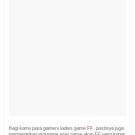
Bagi kamu para gamers ladies game
FF
, pastinya juga
menginginkan nickname atau nama akun FF yang keren