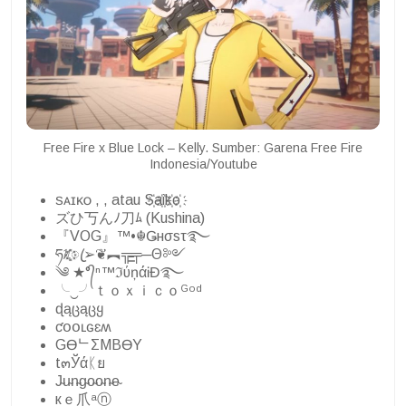
Free Fire x Blue Lock – Kelly. Sumber: Garena Free Fire
Indonesia/Youtube
ꜱᴀɪᴋᴏ , , atau S҉a҉i҉k҉o҉
ズひ丂んﾉ刀ﾑ (Kushina)
『VOG』™•☬Ǥнσsτ࿐
ཧᜰ꙰ꦿ➢❦︻╦̵̵͇╤─Θ༻
༄ ★°᭄ⁿ™ℑύņάᎥĐ࿐
╰‿╯ｔｏｘｉｃｏᴳᵒᵈ
ɖąცąცყ
ƈօօʟɢɛʍ
GӨᄂΣMBӨY
t๓Ўάᛕย
J̴u̴n̴g̴o̴o̴n̴e̴
кｅ爪ᵃⓝ