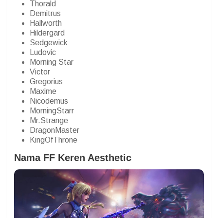
Thorald
Demitrus
Hallworth
Hildergard
Sedgewick
Ludovic
Morning Star
Victor
Gregorius
Maxime
Nicodemus
MorningStarr
Mr.Strange
DragonMaster
KingOfThrone
Nama FF Keren Aesthetic