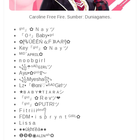
Caroline Free Fire. Sumber: Duniagames.
ᵍⁱʳˡ』✿ Ｎａｙツ
『Ｏᶻ』Baby•ᵍʳˡ
✿[ᕴÚĔĔŃ ᓎᖴ ᙘᗅᖇ²]✿
Key『ᵍⁱʳˡ』✿ Ｎａｙツ
ᴹᴵᴰ`ᴀᴘʀɪʟ✿
n o o b g i r l
꧁☂️️ˢᴬᴰɢɪʀʟツ
Ayu•✿ᵍⁱʳˡ࿐
꧁Myesha꧂
Lz•『®αni♡•ᴮᴬᴰGirlツ
★ʙ ᴀ ʙ ʏ★ᴛ ɪ ᴀ ʀ ᴀシ︎
『ᵍⁱʳˡ』✿ R e vツ❤
『ᵍⁱʳˡ』✿PUTRIツ
F i t r i i iᵈᵉᵛⁱˡ᭄
FDM •ｉｓｐｒｙｎｔᴳᴵᴿᴸ✿
L i s s a
●●ùķhťěä●●
❶❾❸◉ᴀʟɪɴᵃʰ✿