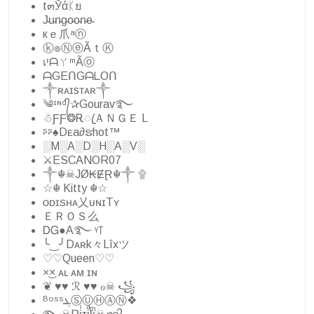
t๓Ўάᛕย
J̴u̴n̴g̴o̴o̴n̴e̴
кｅ爪ᵃⓝ
ⓚ๏ⓃⓔÃｔⓀ
เʳᗩㄚᵐÃⓞ
ᗩGEᑎGᗩᒪOᑎ
༒ʀᴀɪsᴛᴀʀ༒
༄ᶦᶰᵈ᭄✰Gourav࿐
☃︎ƑƑ❂ᎡꦿＡＮＧＥ L
ᶳᶳ♠Dᴇa∂ຮhot™
░M░A░D░H░A░V░
⚔ESCANOR07
༒☬☠JØ₭ɆⱤ︎☬༒ ۩
☆☬ Kitty ☬☆
ᴏᴅɪꜱʜᴀ乂ᴜɴɪTʏ
ＥＲＯＳ么
ᎠᏀ●A࿐ ᵞ꓄
╰‿╯Dᴀʀk々Lîxツ
♡♡Queen♡♡
×͜× ᴀʟ ᴀᴍ ɪɴ
❦︎ ♥︎♥︎ ℛ ♥︎♥︎ ℴ☠︎︎ ꧁
ᴮᵒˢˢܔⓈⓊⒽⒶⓃ❖