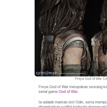
Freya God of War Con
Freya God of War merupakan seorang ka
serial game
God of War
.
Ia adalah mantan istri Odin, serta memp
digambarkan sedikit berbeda dengan mit