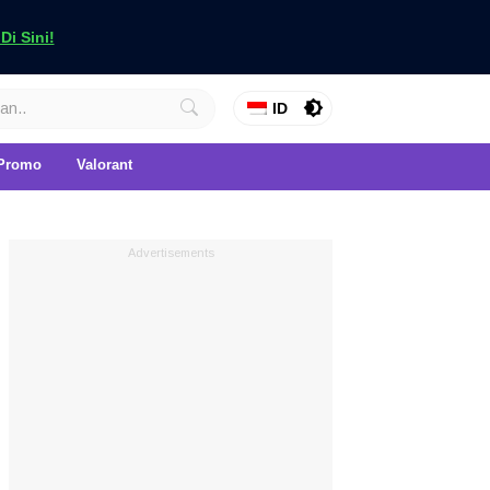
i Sini!
ID
Promo
Valorant
Advertisements