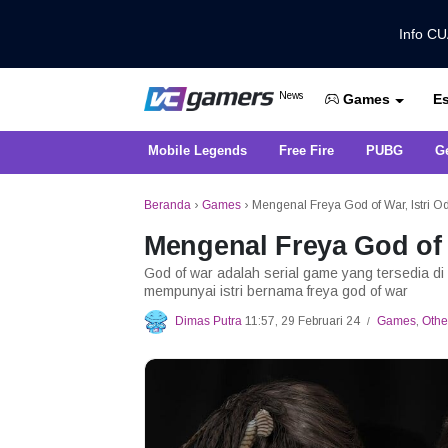
Info C
Dapatkan Berita Games Terbaru Ha
News
Es
VCGamers News
Games
Mobile Legends
Free Fire
PUBG
G
Beranda
›
Games
›
Mengenal Freya God of War, Istri Od
Mengenal Freya God of W
God of war adalah serial game yang tersedia d
mempunyai istri bernama freya god of war
Dimas Putra
11:57, 29 Februari 24
Games
,
Othe
/