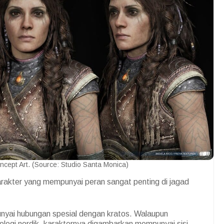
cept Art. (Source: Studio Santa Monica)
rakter yang mempunyai peran sangat penting di jagad
unyai hubungan spesial dengan kratos. Walaupun
ologi nordik, karakternya digambarkan mempunyai sisi