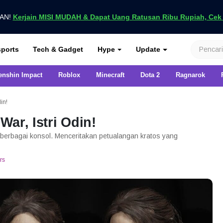
UAN!
Kerjain MISI MUDAH & Dapat Uang Ratusan Ribu Rupiah, Cek D
nya di VCGamers
ports
Tech & Gadget
Hype
Update
enshin Impact
Roblox
Minecraft
Dota 2
Ragnarok
in!
ar, Istri Odin!
i berbagai konsol. Menceritakan petualangan kratos yang
rs