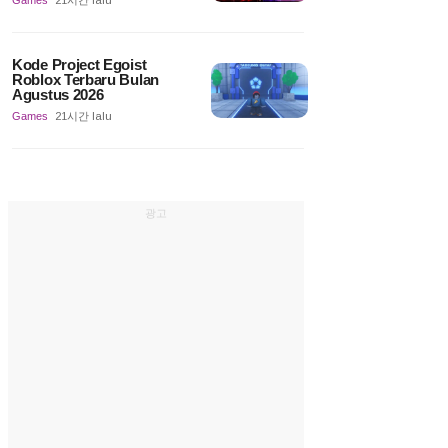
Games
21시간 lalu
Kode Project Egoist
Roblox Terbaru Bulan
Agustus 2026
Games
21시간 lalu
광고