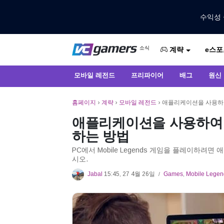
수익성 
VCGamers에서만 최신 게임 뉴스 받
소식
e스포
VCGamers 뉴스
계략
모바일 레전드
프리파이어
배그
원신
홈페이지
›
계략
›
모바일 레전드
›
애플리케이션을 사용하여 P
애플리케이션을 사용하여 PC
하는 방법
PC에서 Mobile Legends 게임을 플레이하
시오.
Jabal
15:45, 27 4월 26일
Games
,
Mobile Legen
/