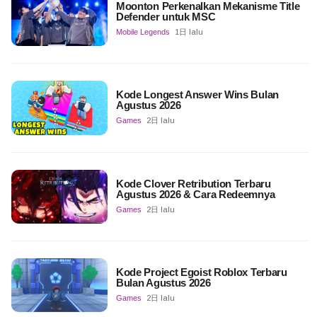
Moonton Perkenalkan Mekanisme Title
Defender untuk MSC
Mobile Legends
1日 lalu
Kode Longest Answer Wins Bulan
Agustus 2026
Games
2日 lalu
Kode Clover Retribution Terbaru
Agustus 2026 & Cara Redeemnya
Games
2日 lalu
Kode Project Egoist Roblox Terbaru
Bulan Agustus 2026
Games
2日 lalu