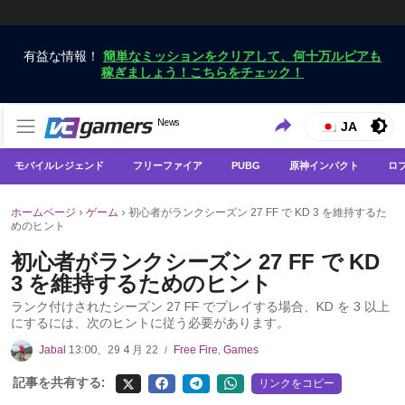
有益な情報！
簡単なミッションをクリアして、何十万ルピアも
稼ぎましょう！こちらをチェック！
VCGamersだけで最新のゲームニュースを入手
News
VCGamers ニュース
JA
モバイルレジェンド
フリーファイア
PUBG
原神インパクト
ロ
ホームページ
›
ゲーム
›
初心者がランクシーズン 27 FF で KD 3 を維持するた
めのヒント
初心者がランクシーズン 27 FF で KD
3 を維持するためのヒント
ランク付けされたシーズン 27 FF でプレイする場合、KD を 3 以上
にするには、次のヒントに従う必要があります。
Jabal
13:00、29 4 月 22
Free Fire
,
Games
/
記事を共有する:
リンクをコピー