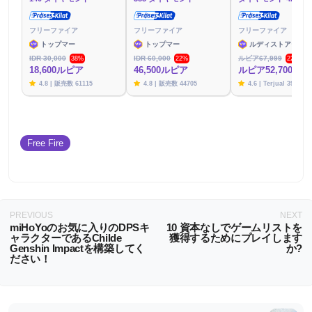
フリーファイア
フリーファイア
フリーファイア
トップマー
トップマー
ルディストアーズ
IDR 30,000
IDR 60,000
ルピア67,999
38%
22%
22%
18,600ルピア
46,500ルピア
ルピア52,700
4.8 | 販売数 61115
4.8 | 販売数 44705
4.6 | Terjual 39788
Free Fire
PREVIOUS
NEXT
miHoYoのお気に入りのDPSキ
10 資本なしでゲームリストを
ャラクターであるChilde
獲得するためにプレイします
Genshin Impactを構築してく
か?
ださい！