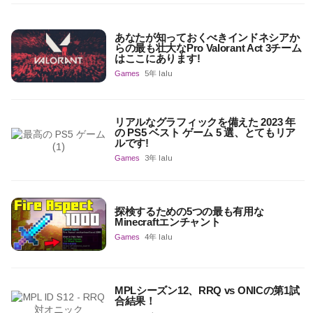
あなたが知っておくべきインドネシアか
らの最も壮大なPro Valorant Act 3チーム
はここにあります!
Games
5年 lalu
リアルなグラフィックを備えた 2023 年
の PS5 ベスト ゲーム 5 選、とてもリア
ルです!
Games
3年 lalu
探検するための5つの最も有用な
Minecraftエンチャント
Games
4年 lalu
MPLシーズン12、RRQ vs ONICの第1試
合結果！