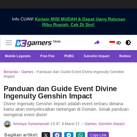
Info CUAN!
Kerjain MISI MUDAH & Dapat Uang Ratusan
Ribu Rupiah, Cek Di Sini!
Dapatkan Berita Games Terbaru Hanya di VCGamers
News
VCGamers News
ID
Mobile Legends
Free Fire
PUBG
Genshin Impact
Roblox
Beranda
›
Games
›
Panduan dan Guide Event Divine Ingenuity Genshin
Impact
Panduan dan Guide Event Divine
Ingenuity Genshin Impact
Divine Ingenuity Genshin Impact adalah event terbaru dimana
kamu akan menyelesaikan tantangan di Domain. Simak panduan
mengenai event disini!
Annisya Yuniamaniah
10:47, 8 Maret 22
Games
,
Genshin Impact
/
Bagikan artikel:
Copy Link