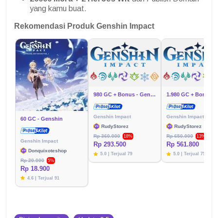
yang kamu buat.
Rekomendasi Produk Genshin Impact
980 GC + Bonus - Genshin
Genshin Impact
Genshin Impact
60 GC - Genshin
RudyStorez
RudyStorez
Rp 360.000
Rp 650.000
18%
13%
Genshin Impact
Rp 293.500
Rp 561.800
Donquixoteshop
5.0 | Terjual 79
5.0 | Terjual 75
Rp 20.000
5%
Rp 18.900
4.6 | Terjual 91