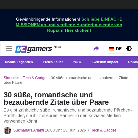
Gewinnbringende Informationen!
Schließe EINFACHE
MISSIONEN ab und verdiene Hunderttausende von
Rupiah! Hier klicken!
Holen Sie sich die neuesten Spielnachrichten nur bei
News
VCGamers-Neuigkeiten
DE
VCGamers
Mobile Legenden
Freies Feuer
PUBG
Genshin Impact
Roblo
Startseite
›
Tech & Gadget
›
30 süße, romantische und bezaubernde Zitate
über Paare
30 süße, romantische und
bezaubernde Zitate über Paare
Es gibt zahlreiche süße, romantische und bezaubernde Pärchen-
Profilbilder, die ihr mit eurem Partner in den sozialen Medien
verwenden könnt!
Sukmadara Arianti
16:00 Uhr, 18. Juni 2026
Tech & Gadget
/