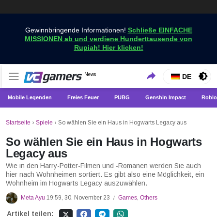
Gewinnbringende Informationen!
Schließe EINFACHE
MISSIONEN ab und verdiene Hunderttausende von
Rupiah! Hier klicken!
Holen Sie sich die neuesten Spielnachrichten nur bei
News
VCGamers-Neuigkeiten
DE
VCGamers
Mobile Legenden
Freies Feuer
PUBG
Genshin Impact
Roblo
Startseite
›
Spiele
›
So wählen Sie ein Haus in Hogwarts Legacy aus
So wählen Sie ein Haus in Hogwarts
Legacy aus
Wie in den Harry-Potter-Filmen und -Romanen werden Sie auch
hier nach Wohnheimen sortiert. Es gibt also eine Möglichkeit, ein
Wohnheim im Hogwarts Legacy auszuwählen.
Meta Ayu
19:59, 30. November 23
Games
,
Others
/
Artikel teilen: