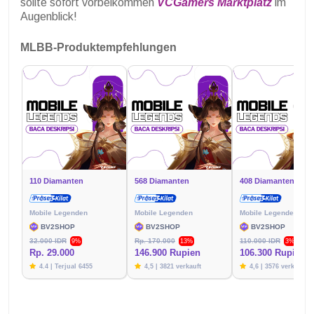
sollte sofort vorbeikommen
VCGamers Marktplatz
im
Augenblick!
MLBB-Produktempfehlungen
110 Diamanten
568 Diamanten
408 Diamanten
Mobile Legenden
Mobile Legenden
Mobile Legenden
BV2SHOP
BV2SHOP
BV2SHOP
32.000 IDR
Rp. 170.000
110.000 IDR
9%
13%
3%
Rp. 29.000
146.900 Rupien
106.300 Rupien
4.4 | Terjual 6455
4,5 | 3821 verkauft
4,6 | 3576 verkauft