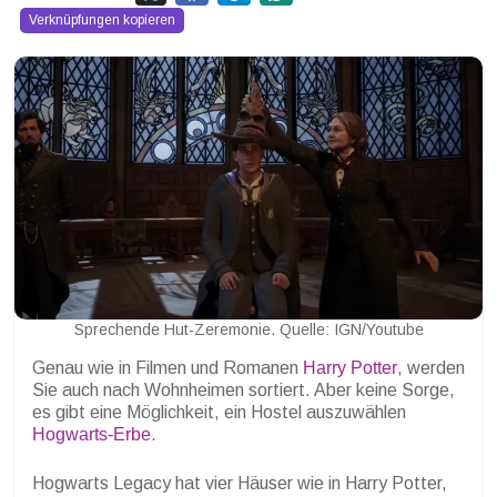
Verknüpfungen kopieren
Sprechende Hut-Zeremonie. Quelle: IGN/Youtube
Genau wie in Filmen und Romanen
Harry Potter
, werden
Sie auch nach Wohnheimen sortiert. Aber keine Sorge,
es gibt eine Möglichkeit, ein Hostel auszuwählen
Hogwarts-Erbe
.
Hogwarts Legacy hat vier Häuser wie in Harry Potter,