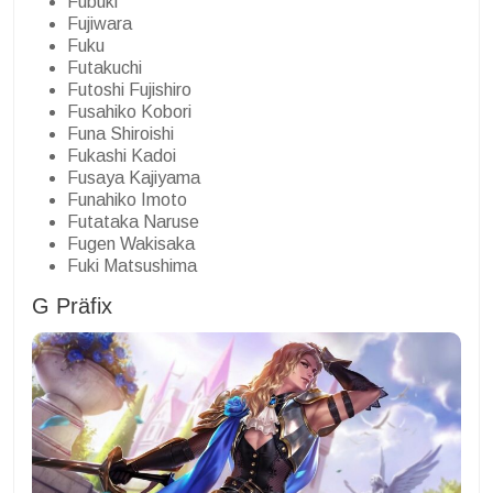
Fubuki
Fujiwara
Fuku
Futakuchi
Futoshi Fujishiro
Fusahiko Kobori
Funa Shiroishi
Fukashi Kadoi
Fusaya Kajiyama
Funahiko Imoto
Futataka Naruse
Fugen Wakisaka
Fuki Matsushima
G Präfix