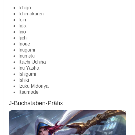
Ichigo
Ichimokuren
Ieiri
Iida
Iino
Ijichi
Inoue
Inugami
Inumaki
Itachi Uchiha
Inu Yasha
Ishigami
Ishiki
Izuku Midoriya
Itsumade
J-Buchstaben-Präfix