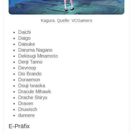
Kagura. Quelle: VCGamers
Daichi
Daigo
Daisuke
Daruma Nagano
Dekisugi Minamoto
Denji Tanno
Devroop
Dio Brando
Doraemon
Douji Iwaoka
Dracule Mihawk
Drache Shiryu
Draven
Druwisch
dunnere
E-Präfix