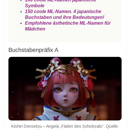
Symbole
150 coole ML-Namen. 4 japanische
Buchstaben und ihre Bedeutungen!
Empfohlene ästhetische ML-Namen für
Mädchen
Buchstabenpräfix A
Kishin Densetsu – Angela „Fäden des Schicksals“. Quelle: