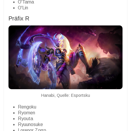
O'Tama
O'Lin
Präfix R
Hanabi, Quelle: Esportsku
Rengoku
Ryomen
Ryouta
Ryuunosuke
Lorenor Zorro