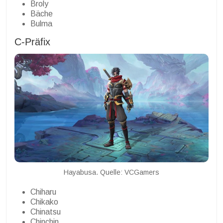
Broly
Bäche
Bulma
C-Präfix
Hayabusa. Quelle: VCGamers
Chiharu
Chikako
Chinatsu
Chinchin