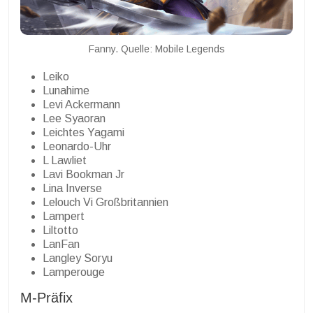
Fanny. Quelle: Mobile Legends
Leiko
Lunahime
Levi Ackermann
Lee Syaoran
Leichtes Yagami
Leonardo-Uhr
L Lawliet
Lavi Bookman Jr
Lina Inverse
Lelouch Vi Großbritannien
Lampert
Liltotto
LanFan
Langley Soryu
Lamperouge
M-Präfix