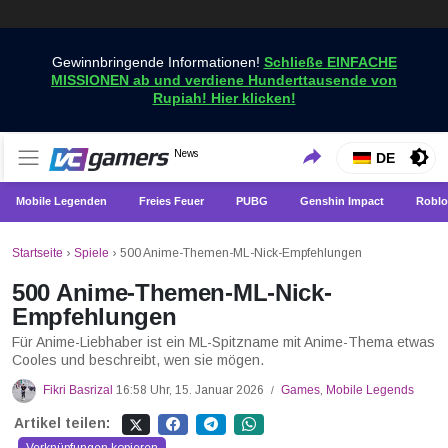
Gewinnbringende Informationen!
Schließe EINFACHE
MISSIONEN ab und verdiene Hunderttausende von
Rupiah! Hier klicken!
Holen Sie sich die neuesten Spielnachrichten nur bei
News
VCGamers-Neuigkeiten
DE
VCGamers
Mobile Legenden
Freies Feuer
PUBG
Genshin Impact
Roblo
Startseite
›
Spiele
›
500 Anime-Themen-ML-Nick-Empfehlungen
500 Anime-Themen-ML-Nick-
Empfehlungen
Für Anime-Liebhaber ist ein ML-Spitzname mit Anime-Thema etwas
Cooles und beschreibt, wen sie mögen.
Fikri Basrizal
16:58 Uhr, 15. Januar 2026
Games
,
Mobile Legends
/
Artikel teilen: