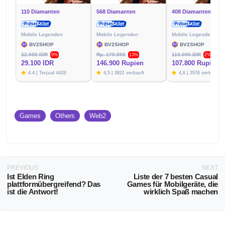
110 Diamanten
568 Diamanten
408 Diamanten
Mobile Legenden
Mobile Legenden
Mobile Legenden
BV2SHOP
BV2SHOP
BV2SHOP
32.000 IDR
Rp. 170.000
110.000 IDR
9%
13%
2%
29.100 IDR
146.900 Rupien
107.800 Rupien
4.4 | Terjual 6420
4,5 | 3821 verkauft
4,6 | 3576 verkauft
Games
Others
Web2
PREVIOUS
NEXT
Ist Elden Ring
Liste der 7 besten Casual
plattformübergreifend? Das
Games für Mobilgeräte, die
ist die Antwort!
wirklich Spaß machen