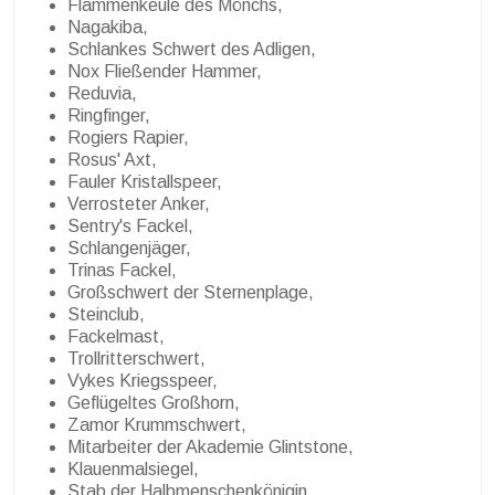
Flammenkeule des Mönchs,
Nagakiba,
Schlankes Schwert des Adligen,
Nox Fließender Hammer,
Reduvia,
Ringfinger,
Rogiers Rapier,
Rosus' Axt,
Fauler Kristallspeer,
Verrosteter Anker,
Sentry's Fackel,
Schlangenjäger,
Trinas Fackel,
Großschwert der Sternenplage,
Steinclub,
Fackelmast,
Trollritterschwert,
Vykes Kriegsspeer,
Geflügeltes Großhorn,
Zamor Krummschwert,
Mitarbeiter der Akademie Glintstone,
Klauenmalsiegel,
Stab der Halbmenschenkönigin,