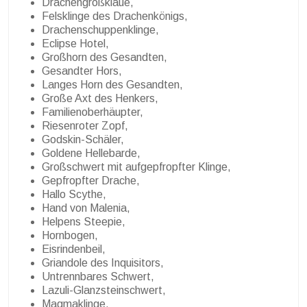
Drachengroßklaue,
Felsklinge des Drachenkönigs,
Drachenschuppenklinge,
Eclipse Hotel,
Großhorn des Gesandten,
Gesandter Hors,
Langes Horn des Gesandten,
Große Axt des Henkers,
Familienoberhäupter,
Riesenroter Zopf,
Godskin-Schäler,
Goldene Hellebarde,
Großschwert mit aufgepfropfter Klinge,
Gepfropfter Drache,
Hallo Scythe,
Hand von Malenia,
Helpens Steepie,
Hornbogen,
Eisrindenbeil,
Griandole des Inquisitors,
Untrennbares Schwert,
Lazuli-Glanzsteinschwert,
Magmaklinge,