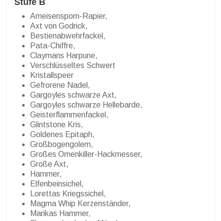
Stufe B
Ameisensporn-Rapier,
Axt von Godrick,
Bestienabwehrfackel,
Pata-Chiffre,
Claymans Harpune,
Verschlüsseltes Schwert
Kristallspeer
Gefrorene Nadel,
Gargoyles schwarze Axt,
Gargoyles schwarze Hellebarde,
Geisterflammenfackel,
Glintstone Kris,
Goldenes Epitaph,
Großbogengolem,
Großes Omenkiller-Hackmesser,
Große Axt,
Hammer,
Elfenbeinsichel,
Lorettas Kriegssichel,
Magma Whip Kerzenständer,
Marikas Hammer,