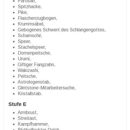
Partisan,
Spitzhacke,
Pike,
Flaschenzugbogen,
Krummsäbel,
Gebogenes Schwert des Schlangengottes,
Schamschir,
Speer,
Stachelspeer,
Dornenpeitsche,
Urumi,
Giftiger Fangzahn,
Wakizashi,
Peitsche,
Astrologenstab,
Glintstone-Mitarbeitersuche,
Kristallstab.
Stufe E
Armbrust,
Streitaxt,
Kampfhammer,
Blutbefleckter Dolch,