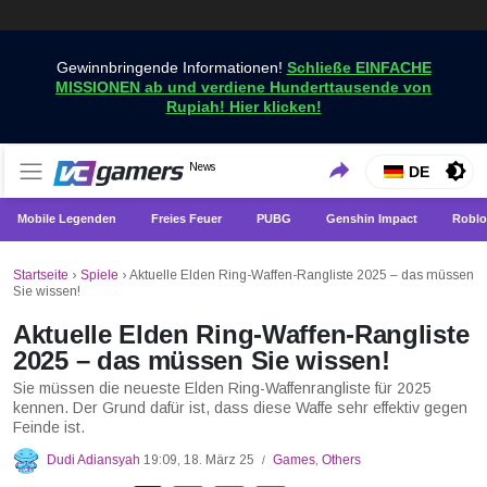
Gewinnbringende Informationen!
Schließe EINFACHE
MISSIONEN ab und verdiene Hunderttausende von
Rupiah! Hier klicken!
Holen Sie sich die neuesten Spielnachrichten nur bei
News
VCGamers-Neuigkeiten
DE
VCGamers
Mobile Legenden
Freies Feuer
PUBG
Genshin Impact
Roblo
Startseite
›
Spiele
›
Aktuelle Elden Ring-Waffen-Rangliste 2025 – das müssen
Sie wissen!
Aktuelle Elden Ring-Waffen-Rangliste
2025 – das müssen Sie wissen!
Sie müssen die neueste Elden Ring-Waffenrangliste für 2025
kennen. Der Grund dafür ist, dass diese Waffe sehr effektiv gegen
Feinde ist.
Dudi Adiansyah
19:09, 18. März 25
Games
,
Others
/